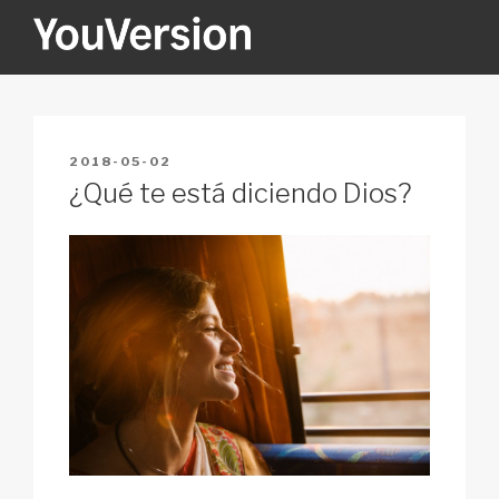
Skip
to
content
YOUVERSION
Seeking God every day.
POSTED
2018-05-02
ON
¿Qué te está diciendo Dios?