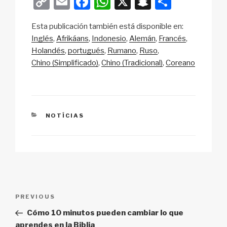
C
E
F
W
X
S
S
o
m
a
h
n
h
Esta publicación también está disponible en:
p
ail
c
at
a
ar
Inglés
Afrikáans
Indonesio
Alemán
Francés
y
e
s
p
e
Holandés
portugués
Rumano
Ruso
Li
b
A
c
Chino (Simplificado)
Chino (Tradicional)
Coreano
n
o
p
h
k
o
p
at
k
CATEGORIES
NOTÍCIAS
Post
Previous
PREVIOUS
navigation
Post
Cómo 10 minutos pueden cambiar lo que
aprendes en la Biblia