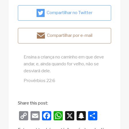
Compartilhar no Twitter
Compartilhar por e-mail
Ensina a criança no caminho em que deve
andar, e, ainda quando for velho, não se
desviará dele.
Provérbios 22:6
Share this post:
C
E
F
W
X
S
S
o
m
a
h
n
h