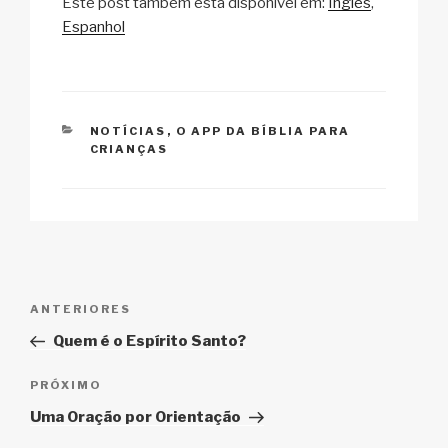
Este post também está disponível em:
Inglês
p
ail
c
at
a
ar
Espanhol
y
e
s
p
e
Li
b
A
c
n
o
p
h
CATEGORIAS
NOTÍCIAS
,
O APP DA BÍBLIA PARA
k
o
p
at
CRIANÇAS
k
Navegação
Post
ANTERIORES
de
anterior
Quem é o Espírito Santo?
Post
Próximo
PRÓXIMO
post
Uma Oração por Orientação