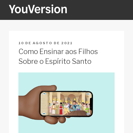
Pular
para
o
YOUVERSION
Seeking God every day.
conteúdo
PUBLICADO
10 DE AGOSTO DE 2021
EM
Como Ensinar aos Filhos
Sobre o Espírito Santo