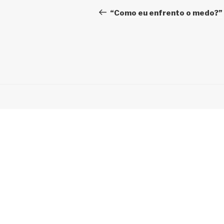
de
anterior
“Como eu enfrento o medo?”
Post