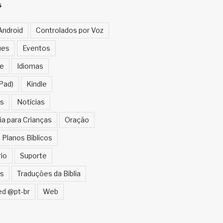
S
Android
Controlados por Voz
ues
Eventos
e
Idiomas
Pad)
Kindle
s
Notícias
ia para Crianças
Oração
Planos Bíblicos
rio
Suporte
s
Traduções da Bíblia
ed @pt-br
Web