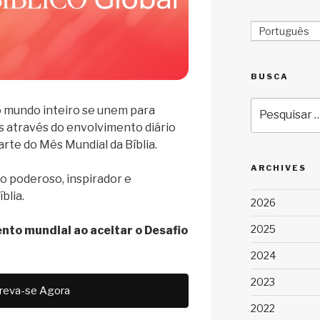
Português
BUSCA
Pesquisar
 mundo inteiro se unem para
por:
s através do envolvimento diário
rte do Mês Mundial da Bíblia.
ARCHIVES
ão poderoso, inspirador e
blia.
2026
2025
to mundial ao aceitar o Desafio
2024
2023
creva-se Agora
2022