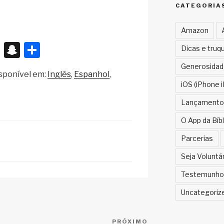
CATEGORIA
Amazon
X
S
S
Dicas e truq
n
h
Generosidad
sponível em:
Inglês
Espanhol
a
ar
iOS (iPhone i
p
e
Lançamento
c
O App da Bíbl
h
Parcerias
at
Seja Voluntá
Testemunho
Uncategoriz
PRÓXIMO
Próximo