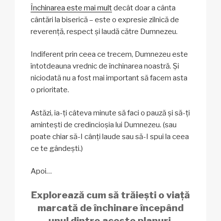
Închinarea este mai mult
decât doar a cânta
cântări la biserică – este o expresie zilnică de
reverență, respect și laudă către Dumnezeu.
Indiferent prin ceea ce trecem, Dumnezeu este
întotdeauna vrednic de închinarea noastră. Și
niciodată nu a fost mai important să facem asta
o prioritate.
Astăzi, ia-ți câteva minute să faci o pauză și să-ți
amintești de credincioșia lui Dumnezeu. (sau
poate chiar să-I cânți laude sau să-I spui la ceea
ce te gândești.)
Apoi…
Explorează cum să trăiești o viață
marcată de închinare începând
unul dintre aceste planuri.