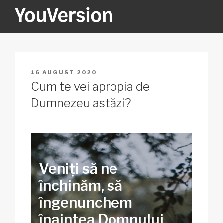
Sari
la
conținut
YOUVERSION
Seeking God every day.
PUBLICAT
16 AUGUST 2020
PE
Cum te vei apropia de
Dumnezeu astăzi?
Veniți să ne
închinăm, să
îngenunchem
înaintea Domnului,