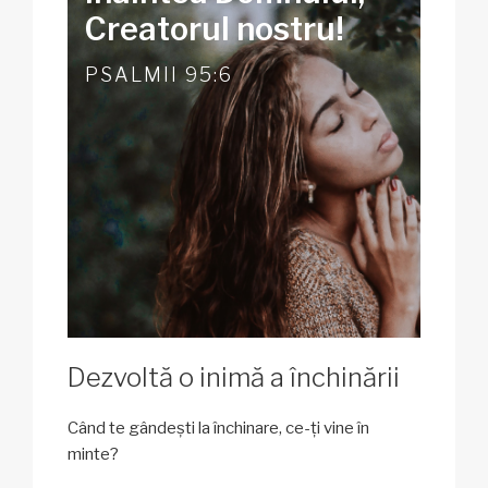
Creatorul nostru!
PSALMII 95:6
Dezvoltă o inimă a închinării
Când te gândești la închinare, ce-ți vine în
minte?