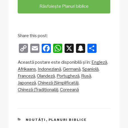
Răsfoiește Planuri biblice
Share this post:
C
E
F
W
X
S
P
o
m
a
h
n
ar
Această postare este disponibilă și în:
Engleză
p
ail
c
at
a
ta
Afrikaans
Indoneziană
Germană
Spaniolă
y
e
s
p
je
Franceză
Olandeză
Portugheză
Rusă
Li
b
A
c
az
Japoneză
Chineză (Simplificată)
Chineză (Tradițională)
Coreeană
n
o
p
h
ă
k
o
p
at
k
CATEGORII
NOUTĂȚI
,
PLANURI BIBLICE