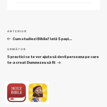
Navigare
Articol
ANTERIOR
în
anterior
Cum studiezi Biblia? Iată 5 pași…
articole
Articolul
URMĂTOR
următor
5 practici ce te vor ajuta să devii persoana pe care
te-a creat Dumnezeu să fii