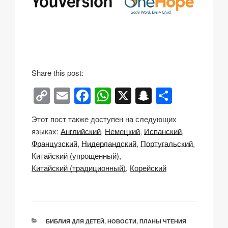
Share this post:
C
E
F
W
X
S
О
o
m
a
h
n
тп
Этот пост также доступен на следующих
p
ail
c
at
a
р
языках:
Английский
Немецкий
Испанский
y
e
s
p
а
Французский
Нидерландский
Португальский
Li
b
A
c
в
Китайский (упрощенный)
Китайский (традиционный)
Корейский
n
o
p
h
и
k
o
p
at
ть
k
РУБРИКИ
БИБЛИЯ ДЛЯ ДЕТЕЙ
,
НОВОСТИ
,
ПЛАНЫ ЧТЕНИЯ