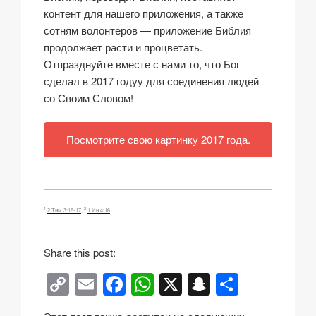
контент для нашего приложения, а также
сотням волонтеров — приложение Библия
продолжает расти и процветать.
Отпразднуйте вместе с нами то, что Бог
сделал в 2017 годуу для соединения людей
со Своим Словом!
Посмотрите свою картинку 2017 года.
1
2
2 Тим.3:16-17
,
1 Ин 4:16
Share this post:
C
E
F
W
X
S
О
o
m
a
h
n
тп