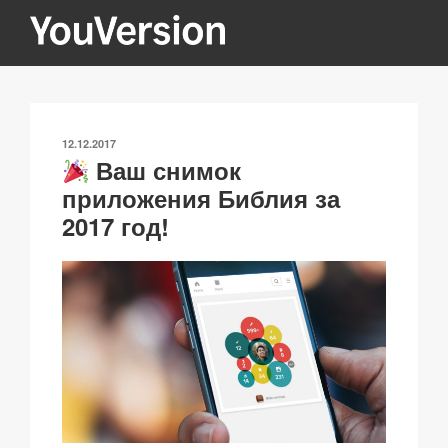
Перейти
к
содержимому
YOUVERSION
Seeking God every day.
ОПУБЛИКОВАНО
12.12.2017
Ваш снимок
приложения Библия за
2017 год!