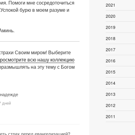
рия. Помоги мне сосредоточиться
2021
. Успокой бурю в моем разуме и
2020
2019
Аминь.
2018
2017
 страхи Своим миром! Выберите
росмотрите всю нашу коллекцию
2016
оразмышлять на эту тему с Богом
2015
2014
2013
 надежде
7 дней
2012
2011
еть страх перед евангелизацией?