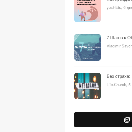
yesHEis, 6 дн
7 Шагов к 
Vladimir Savc
Без страха:
Life.Church, 5