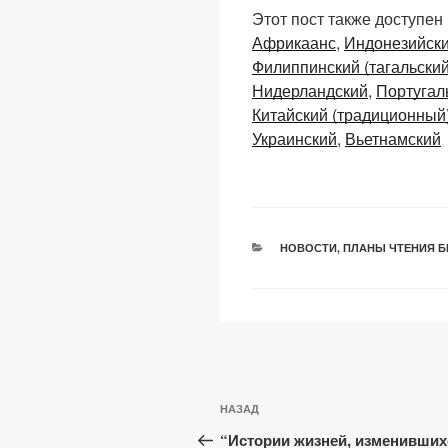
o
m
a
h
Этот пост также доступен
p
ail
c
at
Африкаанс
Индонезийск
y
e
s
Филиппинский (тагальский
Li
b
A
Нидерландский
Португал
Китайский (традиционный
n
o
p
Украинский
Вьетнамский
k
o
p
k
РУБРИКИ
НОВОСТИ
,
ПЛАНЫ ЧТЕНИЯ Б
Навигация
Предыдущая
НАЗАД
по
запись:
“Истории жизней, изменивших