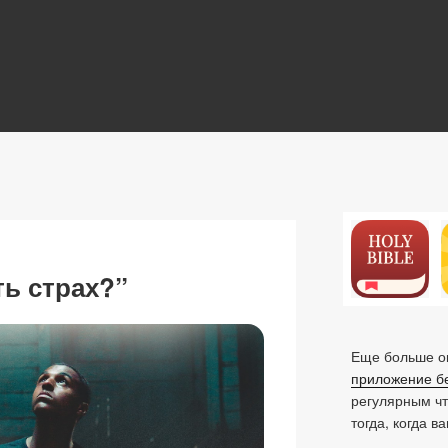
N
ть страх?”
Еще больше ок
приложение б
регулярным ч
тогда, когда в