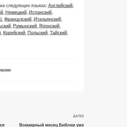
n
тп
 на следующих языках:
Английский
a
р
ий
Немецкий
Испанский
p
а
)
Французский
Итальянский
c
в
ьский
Румынский
Японский
)
Корейский
Польский
Тайский
h
и
at
ть
ИБЛИИ
Следующая
ДАЛЕЕ
запись
ся
Всемирный месяц Библии уже