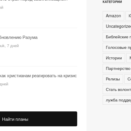
КАТЕГОРИИ
ей
Amazon
i
Uncategoriz
Библейские 
Обновлению Разума
huk, 7 дней
Голосовые п
Истории
Партнерство
 как христианам реагировать на кризис
Релизы
С
 дней
Стать волон
лужба подде
Найти планы