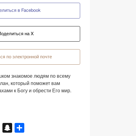
елиться в Facebook
Поделиться на X
ся по электронной почте
ишком знакомое людям по всему
план, который поможет вам
хами к Богу и обрести Его мир.
X
S
О