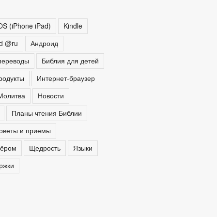
OS (iPhone iPad)
Kindle
ed @ru
Андроид
переводы
Библия для детей
родукты
Интернет-браузер
Молитва
Новости
Планы чтения Библии
оветы и приемы
тёром
Щедрость
Языки
ржки