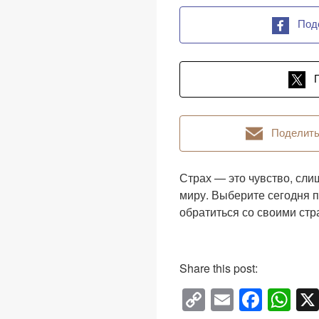
Под
Поделить
Страх — это чувство, сл
миру. Выберите сегодня 
обратиться со своими стра
Share this post:
C
E
F
W