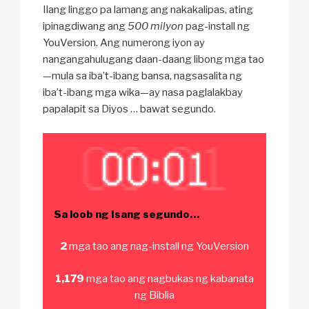
Ilang linggo pa lamang ang nakakalipas, ating
ipinagdiwang ang
500 milyon
pag-install ng
YouVersion. Ang numerong iyon ay
nangangahulugang daan-daang libong mga tao
—mula sa iba’t-ibang bansa, nagsasalita ng
iba’t-ibang mga wika—ay nasa paglalakbay
papalapit sa Diyos … bawat segundo.
Sa loob ng Isang segundo…
2
mga tao ang nag-install ng YouVersion
1,179
mga tao ang nagbukas ng kabanata
ng Biblia