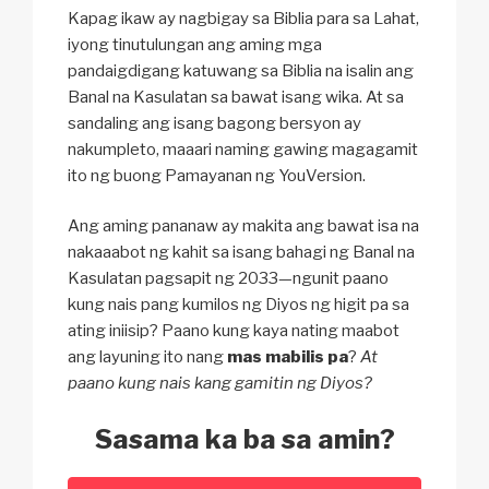
Kapag ikaw ay nagbigay sa Biblia para sa Lahat,
iyong tinutulungan ang aming mga
pandaigdigang katuwang sa Biblia na isalin ang
Banal na Kasulatan sa bawat isang wika. At sa
sandaling ang isang bagong bersyon ay
nakumpleto, maaari naming gawing magagamit
ito ng buong Pamayanan ng YouVersion.
Ang aming pananaw ay makita ang bawat isa na
nakaaabot ng kahit sa isang bahagi ng Banal na
Kasulatan pagsapit ng 2033—ngunit paano
kung nais pang kumilos ng Diyos ng higit pa sa
ating iniisip? Paano kung kaya nating maabot
ang layuning ito nang
mas mabilis pa
?
At
paano kung nais kang gamitin ng Diyos?
Sasama ka ba sa amin?