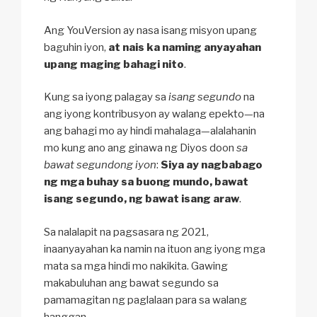
Ang YouVersion ay nasa isang misyon upang
baguhin iyon,
at nais ka naming anyayahan
upang maging bahagi nito
.
Kung sa iyong palagay sa
isang segundo
na
ang iyong kontribusyon ay walang epekto—na
ang bahagi mo ay hindi mahalaga—alalahanin
mo kung ano ang ginawa ng Diyos doon
sa
bawat segundong iyon
:
Siya ay nagbabago
ng mga buhay sa buong mundo, bawat
isang segundo, ng bawat isang araw
.
Sa nalalapit na pagsasara ng 2021,
inaanyayahan ka namin na ituon ang iyong mga
mata sa mga hindi mo nakikita. Gawing
makabuluhan ang bawat segundo sa
pamamagitan ng paglalaan para sa walang
hanggan.