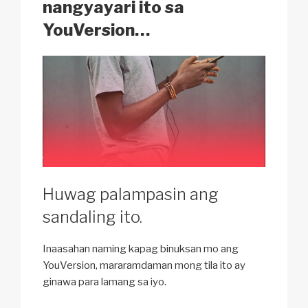
k
nangyayari ito sa
YouVersion…
Huwag palampasin ang
sandaling ito.
Inaasahan naming kapag binuksan mo ang
YouVersion, mararamdaman mong tila ito ay
ginawa para lamang sa iyo.