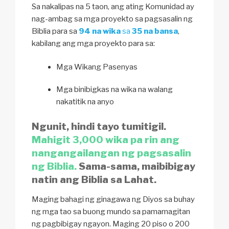
Sa nakalipas na 5 taon, ang ating Komunidad ay
nag-ambag sa mga proyekto sa pagsasalin ng
Biblia para sa
94 na wika
sa
35 na bansa
,
kabilang ang mga proyekto para sa:
Mga Wikang Pasenyas
Mga binibigkas na wika na walang
nakatitik na anyo
Ngunit, hindi tayo tumitigil.
Mahigit 3,000 wika pa rin ang
nangangailangan ng pagsasalin
ng Biblia.
Sama-sama, maibibigay
natin ang Biblia sa Lahat.
Maging bahagi ng ginagawa ng Diyos sa buhay
ng mga tao sa buong mundo sa pamamagitan
ng pagbibigay ngayon. Maging 20 piso o 200