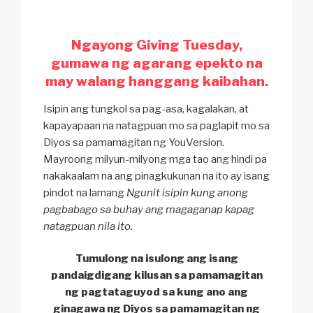
Ngayong Giving Tuesday,
gumawa ng agarang epekto na
may walang hanggang kaibahan.
Isipin ang tungkol sa pag-asa, kagalakan, at
kapayapaan na natagpuan mo sa paglapit mo sa
Diyos sa pamamagitan ng YouVersion.
Mayroong milyun-milyong mga tao ang hindi pa
nakakaalam na ang pinagkukunan na ito ay isang
pindot na lamang
Ngunit isipin kung anong
pagbabago sa buhay ang magaganap kapag
natagpuan nila ito.
Tumulong na isulong ang isang
pandaigdigang kilusan sa pamamagitan
ng pagtataguyod sa kung ano ang
ginagawa ng Diyos sa pamamagitan ng