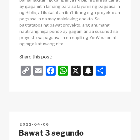
pamamagitan ng kampanya ng Biblia para sa Lahat
ay gagamitin lamang para sa layunin ng pagsasalin
ng Biblia, at ikakalat sa iba’t-ibang mga proyekto sa
pagsasalin na may malalaking epekto. Sa
pagtatapos ng bawat proyekto, ang anumang
natitirang mga pondo ay gagamitin sa susunod na
proyekto sa pagsasalin na napili ng YouVersion at
ng mga katuwang nito.
Share this post:
C
E
F
W
X
S
S
o
m
a
h
n
h
p
ail
c
at
a
ar
y
e
s
p
e
Li
b
A
c
n
o
p
h
POSTED
2022-04-06
k
o
p
at
ON
Bawat 3 segundo