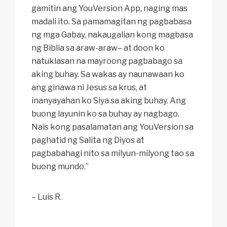
gamitin ang YouVersion App, naging mas
madali ito. Sa pamamagitan ng pagbabasa
ng mga Gabay, nakaugalian kong magbasa
ng Biblia sa araw-araw– at doon ko
natuklasan na mayroong pagbabago sa
aking buhay. Sa wakas ay naunawaan ko
ang ginawa ni Jesus sa krus, at
inanyayahan ko Siya sa aking buhay. Ang
buong layunin ko sa buhay ay nagbago.
Nais kong pasalamatan ang YouVersion sa
paghatid ng Salita ng Diyos at
pagbabahagi nito sa milyun-milyong tao sa
buong mundo.”
– Luis R.