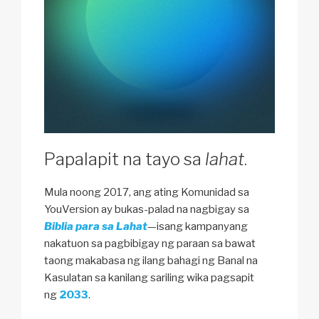
Papalapit na tayo sa
lahat
.
Mula noong 2017, ang ating Komunidad sa
YouVersion ay bukas-palad na nagbigay sa
Biblia para sa Lahat
—isang kampanyang
nakatuon sa pagbibigay ng paraan sa bawat
taong makabasa ng ilang bahagi ng Banal na
Kasulatan sa kanilang sariling wika pagsapit
ng
2033
.