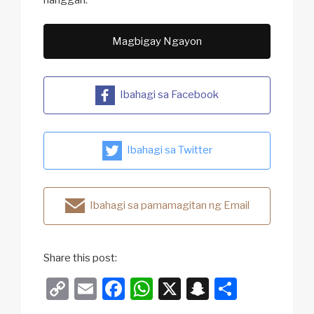
Magbigay Ngayon
Ibahagi sa Facebook
Ibahagi sa Twitter
Ibahagi sa pamamagitan ng Email
Share this post:
C
E
F
W
X
S
S
o
m
a
h
n
h