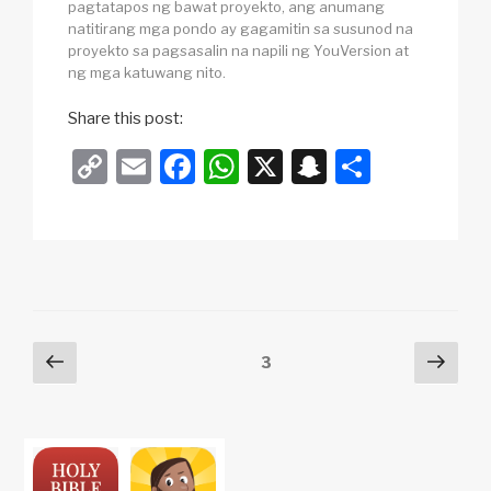
pagtatapos ng bawat proyekto, ang anumang
natitirang mga pondo ay gagamitin sa susunod na
proyekto sa pagsasalin na napili ng YouVersion at
ng mga katuwang nito.
Share this post:
C
E
F
W
X
S
S
o
m
a
h
n
h
p
ail
c
at
a
ar
y
e
s
p
e
Li
b
A
c
n
o
p
h
Posts
Previous
Next
Page
3
k
o
p
at
page
pag
pagination
k