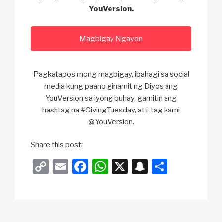
YouVersion.
Magbigay Ngayon
Pagkatapos mong magbigay, ibahagi sa social
media kung paano ginamit ng Diyos ang
YouVersion sa iyong buhay, gamitin ang
hashtag na #GivingTuesday, at i-tag kami
@YouVersion.
Share this post:
C
E
F
W
X
S
S
o
m
a
h
n
h
p
ail
c
at
a
ar
y
e
s
p
e