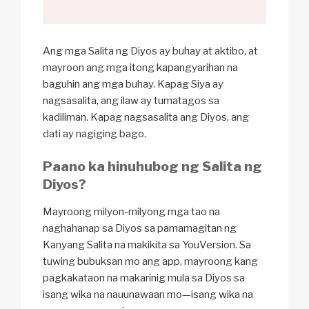
Ang mga Salita ng Diyos ay buhay at aktibo, at
mayroon ang mga itong kapangyarihan na
baguhin ang mga buhay. Kapag Siya ay
nagsasalita, ang ilaw ay tumatagos sa
kadiliman. Kapag nagsasalita ang Diyos, ang
dati ay nagiging bago.
Paano ka hinuhubog ng Salita ng
Diyos?
Mayroong milyon-milyong mga tao na
naghahanap sa Diyos sa pamamagitan ng
Kanyang Salita na makikita sa YouVersion. Sa
tuwing bubuksan mo ang app, mayroong kang
pagkakataon na makarinig mula sa Diyos sa
isang wika na nauunawaan mo—isang wika na