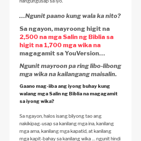
nangungusap sa iyo.
…Ngunit paano kung wala ka nito?
Sa ngayon, mayroong higit na
2,500 na mga Salin ng Biblia sa
higit na 1,700 mga wika na
magagamit sa YouVersion…
Ngunit mayroon pa ring libo-libong
mga wika na kailangang maisalin.
Gaano mag-iiba ang iyong buhay kung
walang mga Salin ng Biblia na magagamit
sa iyong wika?
Sa ngayon, halos isang bilyong tao ang
nakikipag-usap sa kanilang mga ina, kanilang
mga ama, kanilang mga kapatid, at kanilang
mga kapit-bahay sa kanilang wika … ngunit hindi