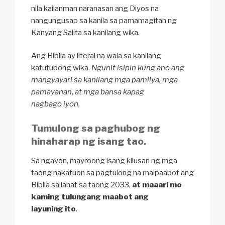
nila kailanman naranasan ang Diyos na
nangungusap sa kanila sa pamamagitan ng
Kanyang Salita sa kanilang wika.
Ang Biblia ay literal na wala sa kanilang
katutubong wika.
Ngunit isipin kung ano ang
mangyayari sa kanilang mga pamilya, mga
pamayanan, at mga bansa kapag
nagbago iyon.
Tumulong sa paghubog ng
hinaharap ng isang tao.
Sa ngayon, mayroong isang kilusan ng mga
taong nakatuon sa pagtulong na maipaabot ang
Biblia sa lahat sa taong 2033,
at maaari mo
kaming tulungang maabot ang
layuning ito
.