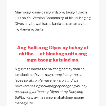
Mayroong daan-daang milyong taong tulad ni
Luis sa YouVersion Community, at hinuhubog ng
Diyos ang bawat isa sa kanila sa pamamagitan
ng Kanyang Salita.
Ang Salita ng Diyos ay buhay at
aktibo … at binabago nito ang
mga taong katulad mo.
Ngunit sa bawat tao sa ating pamayanan na
lumalapit sa Diyos,
mayroong isang tao sa
labas ng ating Pamayanan ang hindi pa
nakakaranas ng nakapagpapabagong-buhay
na kapangyarihan ng Diyos at ng Kanyang
Salita
. Ikaw ay maaaring makatulong upang
mabago ito…