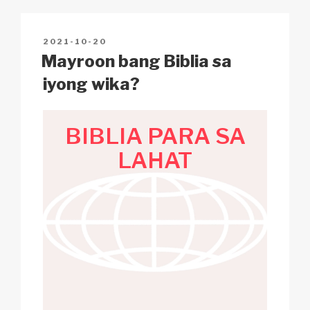
Li
b
A
c
n
o
p
h
POSTED
2021-10-20
k
o
p
at
ON
Mayroon bang Biblia sa
k
iyong wika?
BIBLIA
PARA SA
LAHAT