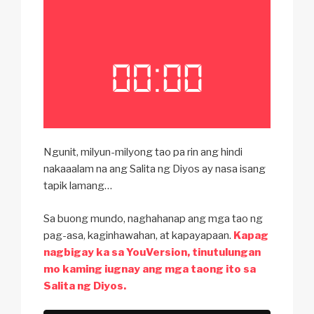
Ngunit, milyun-milyong tao pa rin ang hindi
nakaaalam na ang Salita ng Diyos ay nasa isang
tapik lamang…
Sa buong mundo, naghahanap ang mga tao ng
pag-asa, kaginhawahan, at kapayapaan.
Kapag
nagbigay ka sa YouVersion, tinutulungan
mo kaming iugnay ang mga taong ito sa
Salita ng Diyos.