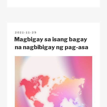
p
ail
c
at
a
ar
y
e
s
p
e
Li
b
A
c
n
o
p
h
POSTED
2021-11-29
k
o
p
at
ON
Magbigay sa isang bagay
k
na nagbibigay ng pag-asa