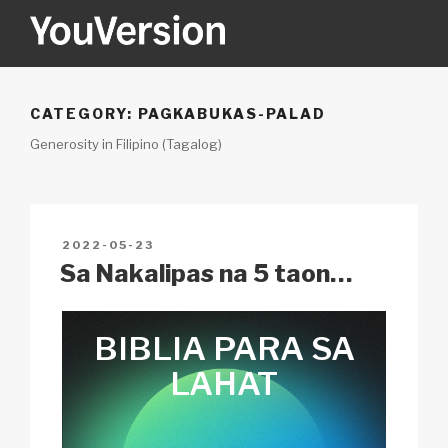
Skip
to
content
YOUVERSION
Seeking God every day.
CATEGORY:
PAGKABUKAS-PALAD
Generosity in Filipino (Tagalog)
POSTED
2022-05-23
ON
Sa Nakalipas na 5 taon…
BIBLIA
PARA SA
LAHAT