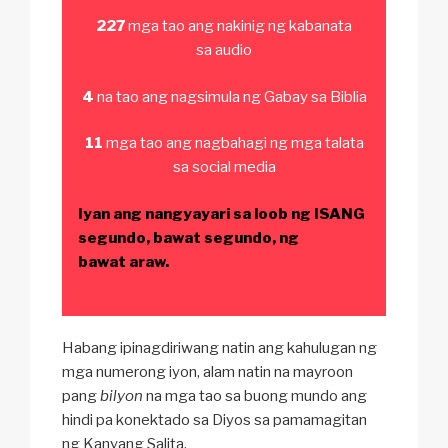
227
mga tao ang nakinig ng kabanata
sa audio
4
na tao ang nagsimula ng Gabay sa Biblia
11
mga tao ang nagbahagi ng mga talata
sa social media
Iyan ang nangyayari sa loob ng ISANG
segundo, bawat segundo, ng
bawat araw.
Habang ipinagdiriwang natin ang kahulugan ng
mga numerong iyon, alam natin na mayroon
pang
bilyon
na mga tao sa buong mundo ang
hindi pa konektado sa Diyos sa pamamagitan
ng Kanyang Salita.