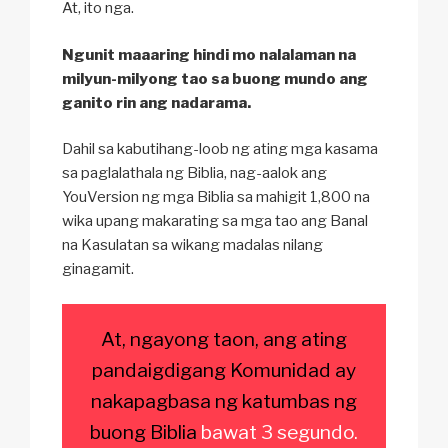
At, ito nga.
Ngunit maaaring hindi mo nalalaman na
milyun-milyong tao sa buong mundo ang
ganito rin ang nadarama.
Dahil sa kabutihang-loob ng ating mga kasama
sa paglalathala ng Biblia, nag-aalok ang
YouVersion ng mga Biblia sa mahigit 1,800 na
wika upang makarating sa mga tao ang Banal
na Kasulatan sa wikang madalas nilang
ginagamit.
At, ngayong taon,
ang ating
pandaigdigang Komunidad ay
nakapagbasa ng katumbas ng
buong Biblia
bawat 3 segundo.