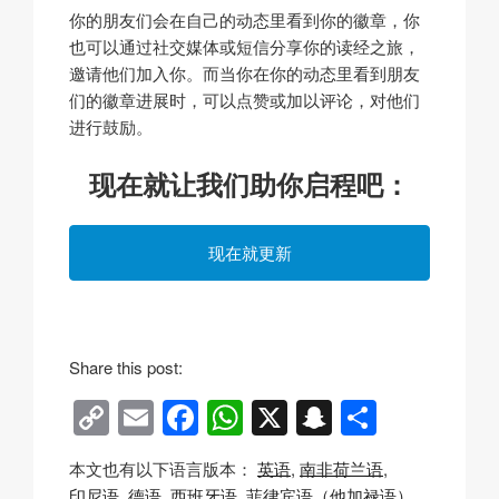
你的朋友们会在自己的动态里看到你的徽章，你
也可以通过社交媒体或短信分享你的读经之旅，
邀请他们加入你。而当你在你的动态里看到朋友
们的徽章进展时，可以点赞或加以评论，对他们
进行鼓励。
现在就让我们助你启程吧：
现在就更新
Share this post:
C
E
F
W
X
S
分
o
m
a
h
n
享
本文也有以下语言版本：
英语
南非荷兰语
p
ail
c
at
a
印尼语
德语
西班牙语
菲律宾语（他加禄语）