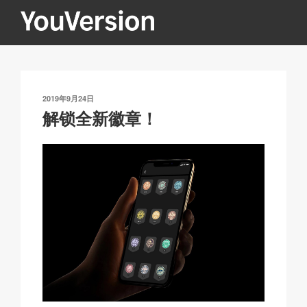
跳
至
内
YOUVERSION
Seeking God every day.
容
发
2019年9月24日
布
解锁全新徽章！
于