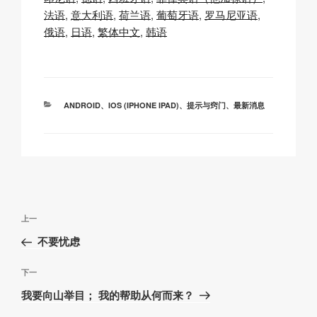
y
e
s
p
法语
意大利语
荷兰语
葡萄牙语
罗马尼亚语
Li
b
A
c
俄语
日语
繁体中文
韩语
n
o
p
h
k
o
p
at
k
分
ANDROID
、
IOS (IPHONE IPAD)
、
提示与窍门
、
最新消息
类
文
上
上一
章
一
不要忧虑
导
篇
航
文
下
下一
章
一
我要向山举目； 我的帮助从何而来？
篇