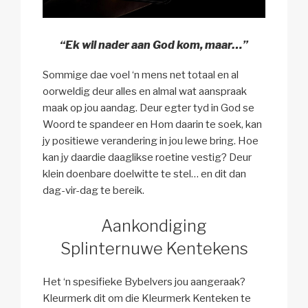
“Ek wil nader aan God kom, maar…”
Sommige dae voel ‘n mens net totaal en al
oorweldig deur alles en almal wat aanspraak
maak op jou aandag. Deur egter tyd in God se
Woord te spandeer en Hom daarin te soek, kan
jy positiewe verandering in jou lewe bring. Hoe
kan jy daardie daaglikse roetine vestig? Deur
klein doenbare doelwitte te stel… en dit dan
dag-vir-dag te bereik.
Aankondiging
Splinternuwe Kentekens
Het ‘n spesifieke Bybelvers jou aangeraak?
Kleurmerk dit om die Kleurmerk Kenteken te