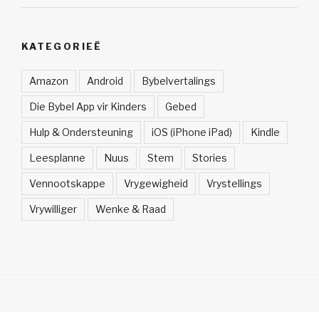
KATEGORIEË
Amazon
Android
Bybelvertalings
Die Bybel App vir Kinders
Gebed
Hulp & Ondersteuning
iOS (iPhone iPad)
Kindle
Leesplanne
Nuus
Stem
Stories
Vennootskappe
Vrygewigheid
Vrystellings
Vrywilliger
Wenke & Raad