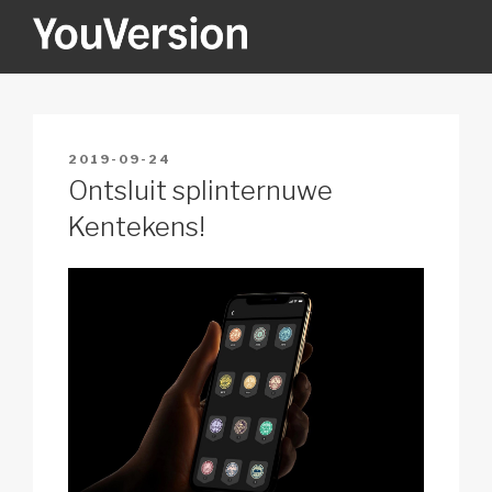
Skip
to
content
YOUVERSION
Seeking God every day.
POSTED
2019-09-24
ON
Ontsluit splinternuwe
Kentekens!