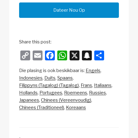
Dateer Nou Op
Share this post:
C
E
F
W
X
S
S
o
m
a
h
n
h
Die plasing is ook beskikbaar is:
Engels
p
ail
c
at
a
ar
Indonesies
Duits
Spaans
y
e
s
p
e
Filippyns (Tagalog) (Tagalog)
Frans
Italiaans
Li
b
A
c
Hollands
Portugees
Roemeens
Russies
Japanees
Chinees (Vereenvoudig)
n
o
p
h
Chinees (Traditioneel)
Koreaans
k
o
p
at
k