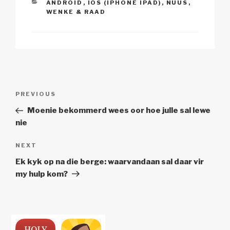
CATEGORIES
ANDROID
,
IOS (IPHONE IPAD)
,
NUUS
,
WENKE & RAAD
Post
Previous
PREVIOUS
navigation
Post
Moenie bekommerd wees oor hoe julle sal lewe
nie
Next
NEXT
Post
Ek kyk op na die berge: waarvandaan sal daar vir
my hulp kom?