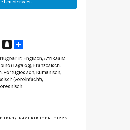
e herunterladen
X
S
T
n
eil
rfügbar in:
Englisch
Afrikaans
a
e
lipino (Tagalog)
Französisch
p
n
h
Portugiesisch
Rumänisch
c
sisch (vereinfacht)
oreanisch
h
at
E IPAD)
,
NACHRICHTEN
,
TIPPS