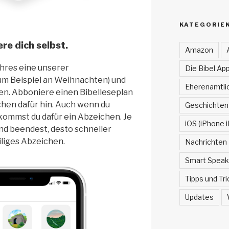
KATEGORIE
re dich selbst.
Amazon
ahres eine unserer
Die Bibel App
um Beispiel an Weihnachten) und
Eherenamtlic
hen. Abboniere einen Bibelleseplan
chen dafür hin. Auch wenn du
Geschichten
kommst du dafür ein Abzeichen. Je
iOS (iPhone i
nd beendest, desto schneller
iliges Abzeichen.
Nachrichten
Smart Speak
Tipps und Tri
Updates