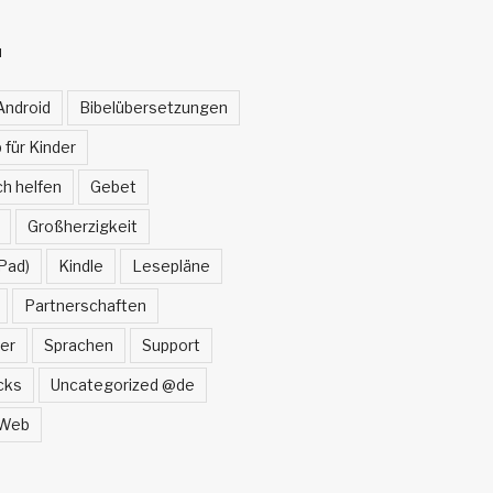
N
Android
Bibelübersetzungen
 für Kinder
h helfen
Gebet
Großherzigkeit
Pad)
Kindle
Lesepläne
Partnerschaften
er
Sprachen
Support
cks
Uncategorized @de
Web