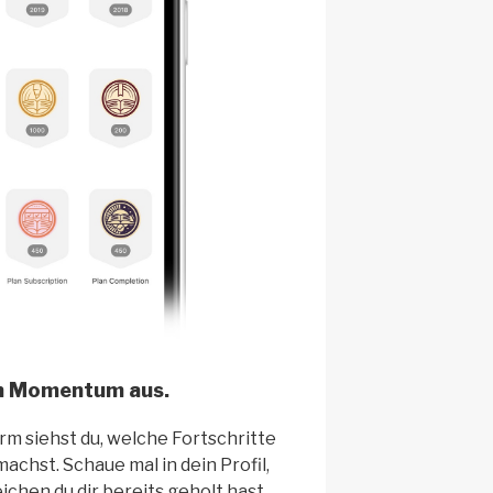
n Momentum aus.
rm siehst du, welche Fortschritte
achst. Schaue mal in dein Profil,
ichen du dir bereits geholt hast…