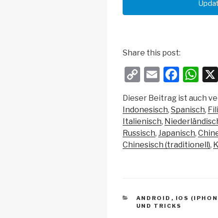
Updat
Share this post:
C
E
F
W
o
m
a
h
Dieser Beitrag ist auch ve
p
ail
c
at
Indonesisch
Spanisch
Fi
y
e
s
Italienisch
Niederländisc
Li
b
A
Russisch
Japanisch
Chine
Chinesisch (traditionell)
K
n
o
p
k
o
p
k
KATEGORIEN
ANDROID
,
IOS (IPHON
UND TRICKS