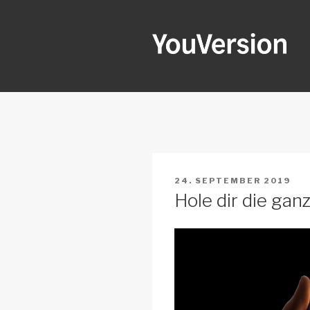
Zum
Inhalt
springen
YOUVERSI
Seeking God every day.
VERÖFFENTLICHT
24. SEPTEMBER 2019
AM
Hole dir die gan