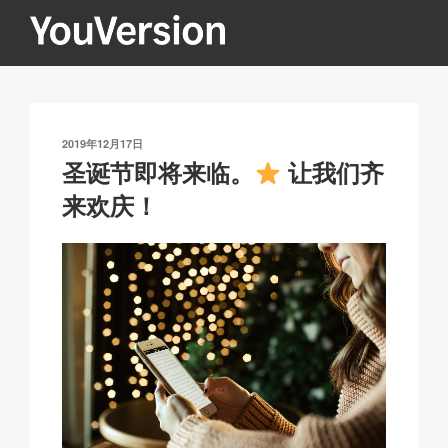
跳
至
内
YOUVERSION
Seeking God every day.
容
发
2019年12月17日
布
圣诞节即将来临。
让我们齐
于
来欢庆！