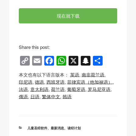
现在就下载
Share this post:
C
E
F
W
X
S
分
o
m
a
h
n
享
本文也有以下语言版本：
英语
南非荷兰语
p
ail
c
at
a
印尼语
德语
西班牙语
菲律宾语（他加禄语）
y
e
s
p
法语
意大利语
荷兰语
葡萄牙语
罗马尼亚语
Li
b
A
c
俄语
日语
繁体中文
韩语
n
o
p
h
k
o
p
at
k
分
儿童圣经软件
、
最新消息
、
读经计划
类