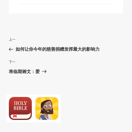
文
上
上一
章
一
如何让你今年的慈善捐赠发挥最大的影响力
导
篇
航
文
下
下一
章
一
将临期祷文：爱
篇
文
章