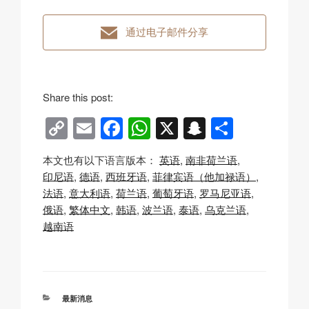
通过电子邮件分享
Share this post:
C
E
F
W
X
S
分
o
m
a
h
n
享
本文也有以下语言版本：
英语
南非荷兰语
p
ail
c
at
a
印尼语
德语
西班牙语
菲律宾语（他加禄语）
y
e
s
p
法语
意大利语
荷兰语
葡萄牙语
罗马尼亚语
Li
b
A
c
俄语
繁体中文
韩语
波兰语
泰语
乌克兰语
越南语
n
o
p
h
k
o
p
at
k
分
最新消息