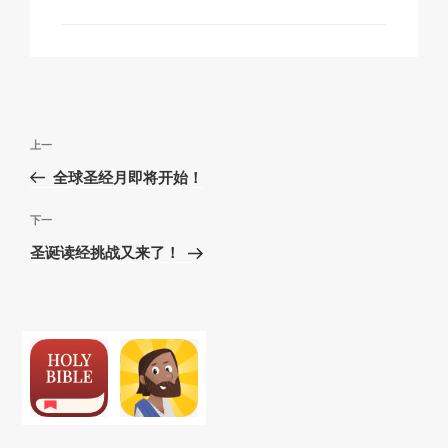
类
文
上
上一
章
一
全球圣经月即将开始！
导
篇
航
文
下
下一
章
一
圣诞读经挑战又来了！
篇
文
章