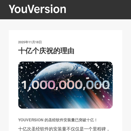
跳
至
内
YOUVERSION
Seeking God every day.
容
发
2025年11月18日
布
十亿个庆祝的理由
于
YOUVERSION 的圣经软件安装量已突破十亿！
十亿次圣经软件的安装量不仅仅是一个里程碑，