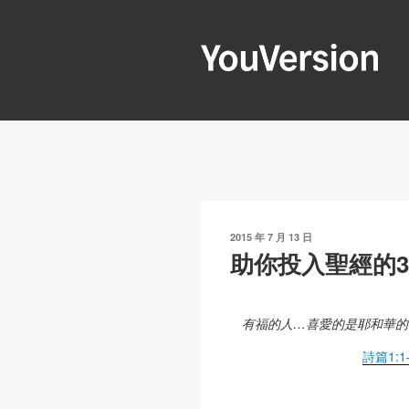
跳
至
內
容
YOUVERSIO
Seeking God every day.
發
2015 年 7 月 13 日
表
助你投入聖經的
於
有福的人…喜愛的是耶和華的
詩篇1:1