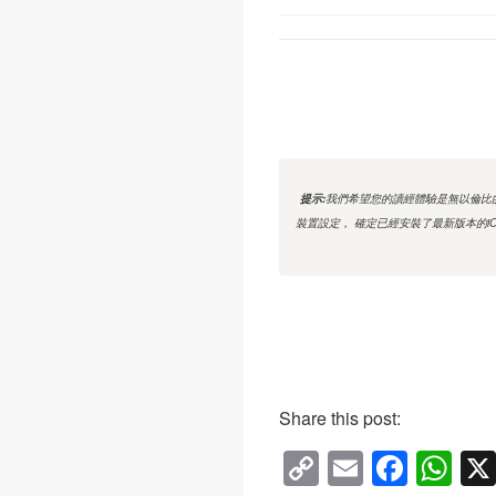
提示:
我們希望您的讀經體驗是無以倫比
裝置設定， 確定已經安裝了最新版本的
Share this post:
C
E
F
W