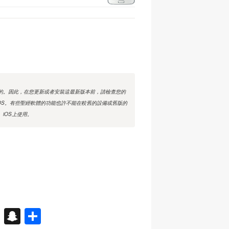
的。因此，在您更新或者安裝這最新版本前，請檢查您的
iOS。有些聖經軟體的功能也許不能在較舊的設備或舊版的
iOS上使用。
X
S
分