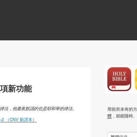
N
3項新功能
律法，他晝夜默誦的也是耶和華的律法。
用前所未有的
體
，就能隨時
–2 （CNV 新譯本）
繁體中文