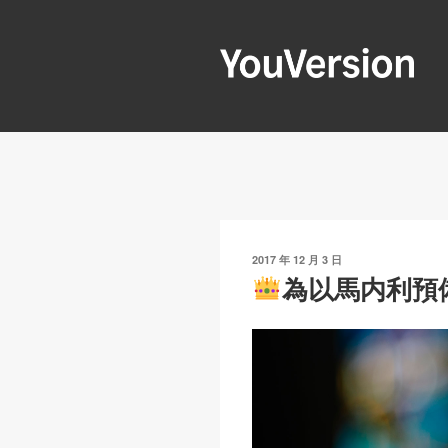
跳
至
內
容
YOUVERSIO
Seeking God every day.
發
2017 年 12 月 3 日
表
為以馬内利預
於