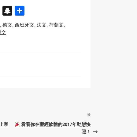
X
S
分
n
享
德文
西班牙文
法文
荷蘭文
a
韓文
p
c
h
at
下
後
篇
上帝
看看你在聖經軟體的2017年動態快
文
照！