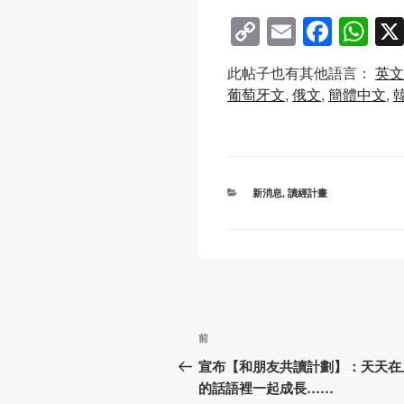
C
E
F
W
o
m
a
h
此帖子也有其他語言：
英文
p
ail
c
at
葡萄牙文
俄文
簡體中文
y
e
s
Li
b
A
n
o
p
k
o
p
分
新消息
,
讀經計畫
類
k
文
上
前
章
一
宣布【和朋友共讀計劃】：天天在
篇
的話語裡一起成長……
導