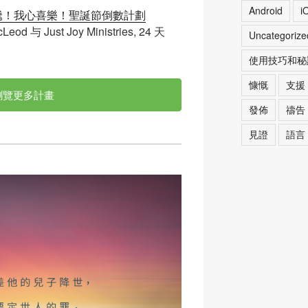
Android
i
騰！我心喜樂！聖誕節倒數計劃
cLeod 与 Just Joy Ministries, 24 天
Uncategorize
使用技巧和秘
慷慨
支援
瀏覽更多計畫
發佈
禱告
見證
語言