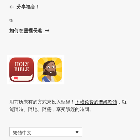
章
一
分享福音！
導
篇
覽
文
下
後
章
篇
如何在靈裡長進
文
章
用前所未有的方式來投入聖經！
下載免費的聖經軟體
，就
能隨時、隨地、隨需，享受讀經的時間。
繁體中文