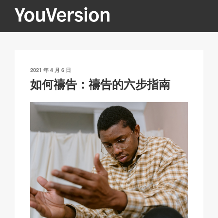
跳
至
內
YOUVERSION
Seeking God every day.
容
發
2021 年 4 月 6 日
表
如何禱告：禱告的六步指南
於