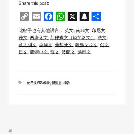
Share this post:
C
E
F
W
X
S
分
o
m
a
h
n
享
此帖子也有其他語言：
英文
南非文
印尼文
p
ail
c
at
a
德文
西班牙文
菲律賓文（塔加洛文）
法文
y
e
s
p
意大利文
荷蘭文
葡萄牙文
羅馬尼亞文
俄文
Li
b
A
c
日文
簡體中文
韓文
波蘭文
越南文
n
o
p
h
k
o
p
at
k
分
使用技巧和秘訣
,
新消息
,
禱告
類
文
上
前