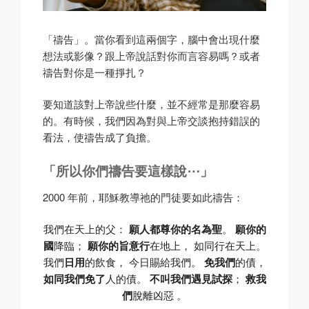
「禱告」。當你看到這兩個字，腦中會出現什麼
想法或影像？跟上帝說話對你而言容易嗎？或者
禱告對你是一種掙扎？
要知道該對上帝說些什麼，並不經常是那麼容易
的。有時候，我們因為對與上帝交談抱持錯誤的
看法，使禱告成了負擔。
「所以你們禱告要這樣說⋯」
2000 年前，耶穌教導祂的門徒要如此禱告：
我們在天上的父：
願人都尊你的名為聖
。
願你的
國
降臨；
願你的旨意行
在地上，
如同行在天上。
我們
日用
的飲食，
今日賜給我們。
免我們
的債，
如同我們免了
人的債。
不叫我們遇見試探
；
救我
們
脫離凶惡 。