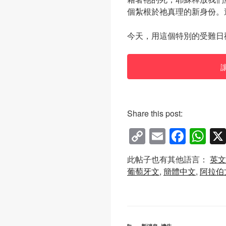
個紮根於祂真理的新身份。
今天，用這個特別的受難日
Share this post:
C
E
F
W
o
m
a
h
此帖子也有其他語言：
英文
p
ail
c
at
葡萄牙文
簡體中文
阿拉伯
y
e
s
Li
b
A
n
o
p
分