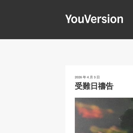
跳
至
內
容
YOUVERSIO
Seeking God every day.
發
2026 年 4 月 3 日
表
受難日禱告
於