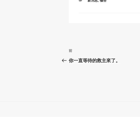
k
o
p
新消息
,
禱告
類
k
文
上
前
章
一
你一直等待的救主來了。
篇
導
文
覽
章