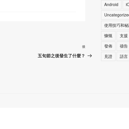
at
Android
i
Uncategorize
使用技巧和秘
慷慨
支援
發佈
禱告
下
後
篇
五旬節之後發生了什麼？
見證
語言
文
章