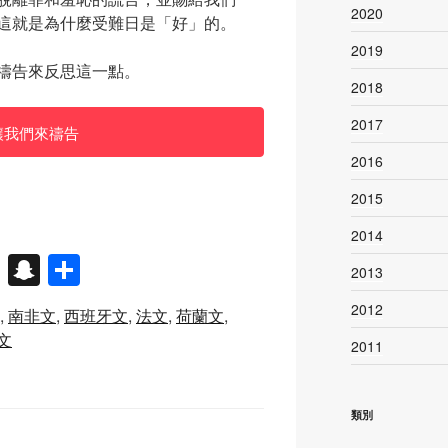
2020
這就是為什麼受難日是「好」的。
2019
禱告來反思這一點。
2018
2017
讓我們來禱告
2016
2015
2014
X
S
分
2013
n
享
2012
南非文
西班牙文
法文
荷蘭文
a
文
2011
p
c
類別
h