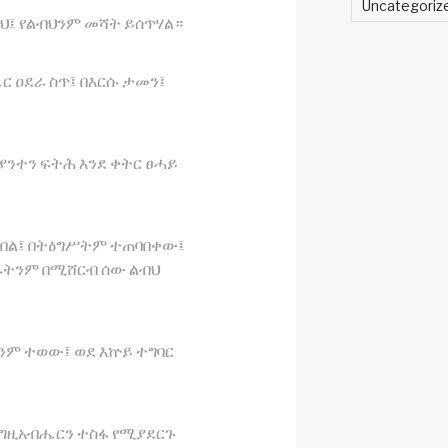
Uncategori
ህ፤ የልብህንም መሻት ይሰጥሃል።
 ዐደራ ስጥ፤ በእርሱ ታመን፤
 ያንተን ፍትሕ እንደ ቀትር ፀሓይ
 በል፤ በትዕግሥትም ተጠባበቀው፤
ፋትንም በሚሸርብ ሰው ልብህ
ም ተወው፤ ወደ እኵይ ተግባር
እግዚአብሔርን ተስፋ የሚያደርጉ