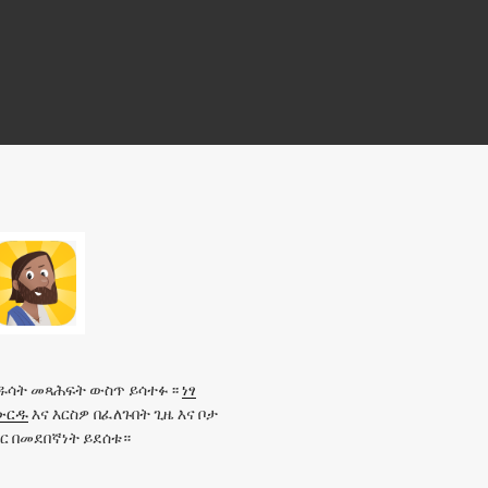
ዱሳት መጻሕፍት ውስጥ ይሳተፉ ፡፡
ነፃ
ውርዱ
እና እርስዎ በፈለጉበት ጊዜ እና ቦታ
ር በመደበኛነት ይደሰቱ።