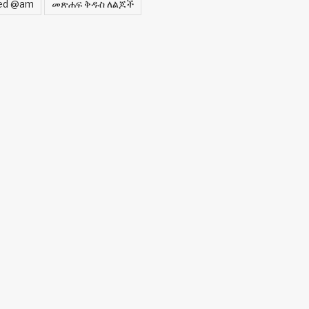
zed @am
መጽሐፍ ቅዱስ ለልጆች