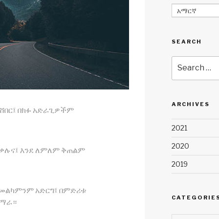
አማርኛ
SEARCH
Search
for:
ARCHIVES
ሸበር፤ በክፉ አድራጊዎችም
2021
2020
ርቃሉና፤ እንደ ለምለም ቅጠልም
2019
መልካምንም አድርግ፤ በምድሪቱ
CATEGORIE
ሰማራ።