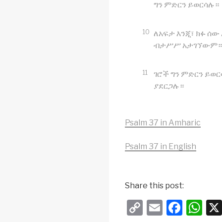
ግን ምድርን ይወርሳሉ።
10
ለአፍታ እንጂ፣ ክፉ ሰ
ብታሥሥ አታገኘውም።
11
ገሮች ግን ምድርን ይወ
ያደርጋሉ።
Psalm 37 in Amharic
Psalm 37 in English
Share this post:
C
E
F
W