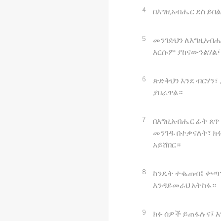
4
በእግዚአብሔር ደስ ይበል
5
መንገድህን ለእግዚአብሔር
እርሱም ያከናውንልሃል፤
6
ጽድቅህን እንደ ብርሃን፣
ያበራዋል።
7
በእግዚአብሔር ፊት ጸጥ
መንገዱ በተቃናለት፣ ክ
አይሸበር።
8
ከንዴት ተቈጠብ፤ ቍጣን
እንዳይመራህ አትከፋ።
9
ክፉ ሰዎች ይጠፋሉና፤ 