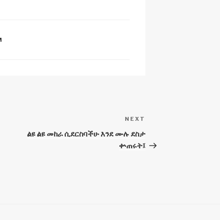
n
h
a
ar
p
e
M
c
h
at
NEXT
Next
Post
ልዩ ልዩ መከራ ሲደርስባችሁ እንደ ሙሉ ደስታ
ቍጠሩት፤