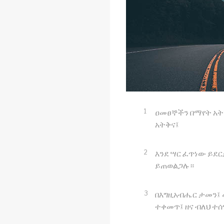
1
ዐመፀኞችን በማየት አት
አትቅና፤
2
እንደ ሣር ፈጥነው ይደ
ይጠወልጋሉ።
3
በእግዚአብሔር ታመን፤ 
ተቀመጥ፤ ዘና ብለህ ተ