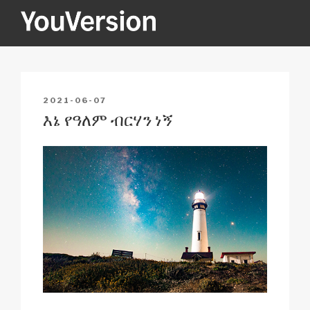
Skip
to
content
YOUVERSION
Seeking God every day.
POSTED
2021-06-07
ON
እኔ የዓለም ብርሃን ነኝ