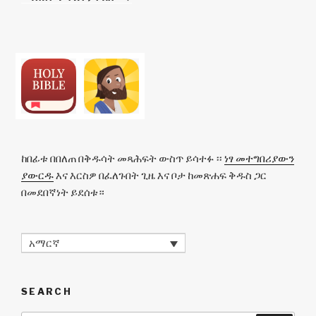
ከበፊቱ በበለጠ በቅዱሳት መጻሕፍት ውስጥ ይሳተፉ ፡፡
ነፃ መተግበሪያውን
ያውርዱ
እና እርስዎ በፈለጉበት ጊዜ እና ቦታ ከመጽሐፍ ቅዱስ ጋር
በመደበኛነት ይደሰቱ።
አማርኛ
SEARCH