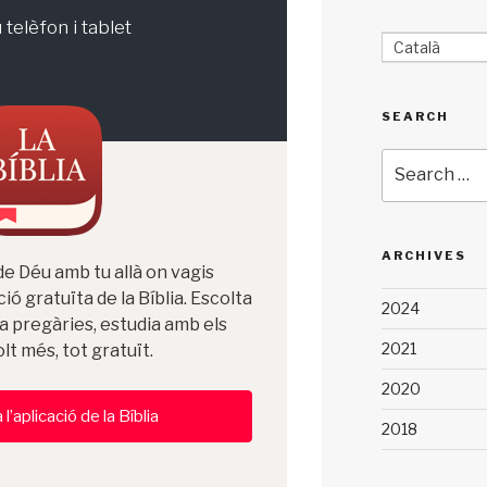
 telèfon i tablet
Català
SEARCH
Search
for:
ARCHIVES
de Déu amb tu allà on vagis
ió gratuïta de la Bíblia. Escolta
2024
ea pregàries, estudia amb els
2021
lt més, tot gratuït.
2020
’aplicació de la Bíblia
2018