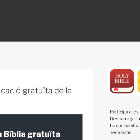
ON
cació gratuïta de la
Participa a le
Descarrega l'a
temps habitual 
 Bíblia gratuïta
necessitis.