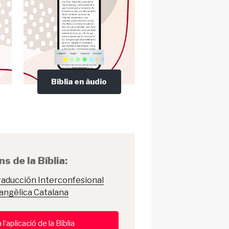
Bíblia en àudio
s de la Bíblia:
Traducción Interconfesional
vangèlica Catalana
’aplicació de la Bíblia