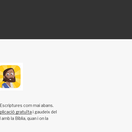
s Escriptures com mai abans.
plicació gratuïta
i gaudeix del
amb la Bíblia, quan i on la