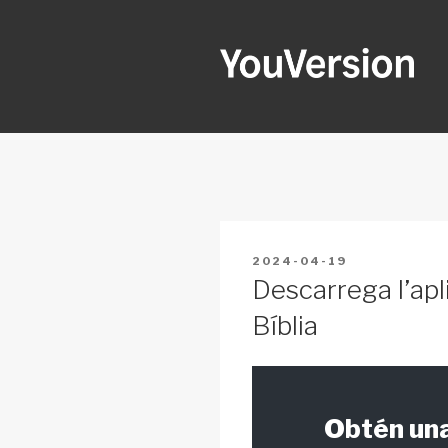
Skip
to
content
YOUVERSI
Seeking God every day.
POSTED
2024-04-19
ON
Descarrega l’apli
Bíblia
Obtén una