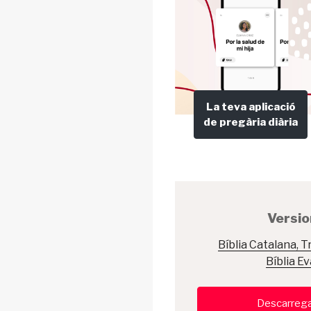
La teva aplicació
de pregària diària
Version
Bíblia Catalana, 
Bíblia E
Descarrega l