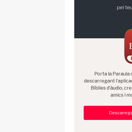
pel teu
Porta la Paraula 
descarregant l’aplicac
Bíblies d’àudio, cr
amics i mo
Descarrega l