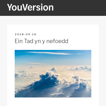
Skip
to
content
YOUVERSION
Seeking God every day.
POSTED
2018-09-16
ON
Ein Tad yn y nefoedd