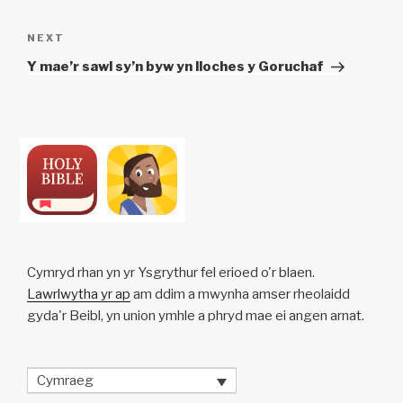
Post
navigation
Next
NEXT
Post
Y mae’r sawl sy’n byw yn lloches y Goruchaf
Cymryd rhan yn yr Ysgrythur fel erioed o'r blaen.
Lawrlwytha yr ap
am ddim a mwynha amser rheolaidd
gyda'r Beibl, yn union ymhle a phryd mae ei angen arnat.
Cymraeg