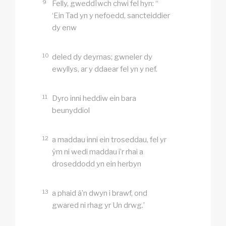
9
Felly, gweddïwch chwi fel hyn: “
‘Ein Tad yn y nefoedd, sancteiddier
dy enw
10
deled dy deyrnas; gwneler dy
ewyllys, ar y ddaear fel yn y nef.
11
Dyro inni heddiw ein bara
beunyddiol
12
a maddau inni ein troseddau, fel yr
ŷm ni wedi maddau i’r rhai a
droseddodd yn ein herbyn
13
a phaid â’n dwyn i brawf, ond
gwared ni rhag yr Un drwg.’