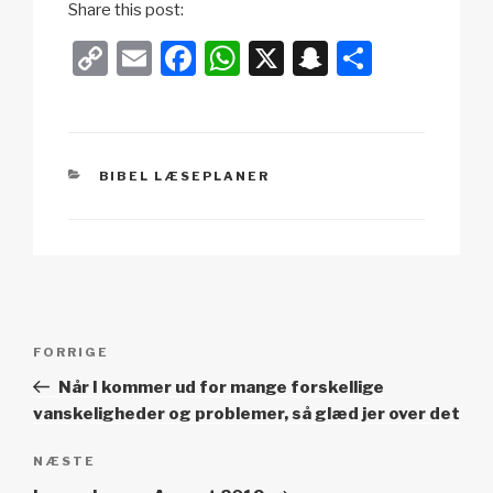
Share this post:
C
E
F
W
X
S
S
o
m
a
h
n
h
p
ail
c
at
a
ar
y
e
s
p
e
KATEGORIER
BIBEL LÆSEPLANER
Li
b
A
c
n
o
p
h
k
o
p
at
k
Indlægsnavigation
Forrige
FORRIGE
indlæg
Når I kommer ud for mange forskellige
vanskeligheder og problemer, så glæd jer over det
Næste
NÆSTE
indlæg