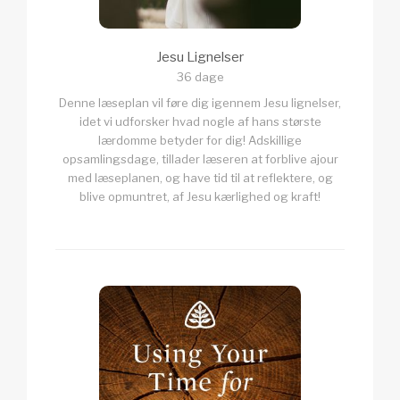
Jesu Lignelser
36 dage
Denne læseplan vil føre dig igennem Jesu lignelser,
idet vi udforsker hvad nogle af hans største
lærdomme betyder for dig! Adskillige
opsamlingsdage, tillader læseren at forblive ajour
med læseplanen, og have tid til at reflektere, og
blive opmuntret, af Jesu kærlighed og kraft!