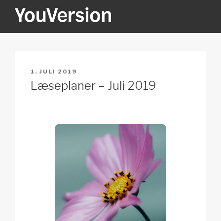
Videre
til
indhold
YOUVERSION
Seeking God every day.
UDGIVET
1. JULI 2019
DEN
Læseplaner – Juli 2019