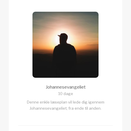
Johannesevangeliet
10 dage
Denne enkle læseplan vil lede dig igennem
Johannesevangeliet, fra ende til anden.