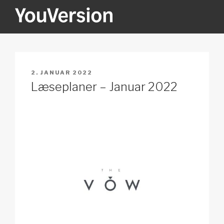
Videre
til
indhold
YOUVERSION
Seeking God every day.
UDGIVET
2. JANUAR 2022
DEN
Læseplaner – Januar 2022