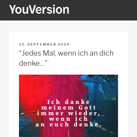
Zum
Inhalt
springen
YOUVERSION
Seeking God every day.
VERÖFFENTLICHT
13. SEPTEMBER 2020
AM
“Jedes Mal, wenn ich an dich
denke…”