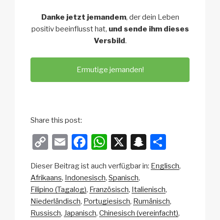
Danke jetzt jemandem
, der dein Leben
positiv beeinflusst hat,
und sende ihm dieses
Versbild
.
Ermutige jemanden!
Share this post:
C
E
F
W
X
S
T
o
m
a
h
n
eil
Dieser Beitrag ist auch verfügbar in:
Englisch
p
ail
c
at
a
e
Afrikaans
Indonesisch
Spanisch
y
e
s
p
n
Filipino (Tagalog)
Französisch
Italienisch
Li
b
A
c
Niederländisch
Portugiesisch
Rumänisch
Russisch
Japanisch
Chinesisch (vereinfacht)