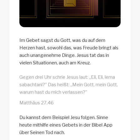
Im Gebet sagst du Gott, was du auf dem
Herzen hast, sowohl das, was Freude bringt als
auch unangenehme Dinge. Jesus tat das in
vielen Situationen, auch am Kreuz.
Gegen drei Uhr schrie Jesus laut: „Eli, Eli, lema
sabachtani?” Das heißt: „Mein Gott, mein Gott,
warum hast du mich verlassen?”
Matthäus 27,46
Du kannst dem Beispiel Jesu folgen. Sinne
heute mithilfe eines Gebets in der Bibel App
über Seinen Tod nach.