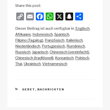
Share this post:
C
E
F
W
X
S
T
o
m
a
h
n
eil
Dieser Beitrag ist auch verfügbar in:
Englisch
p
ail
c
at
a
e
Afrikaans
Indonesisch
Spanisch
y
e
s
p
n
Filipino (Tagalog)
Französisch
Italienisch
Li
b
A
c
Niederländisch
Portugiesisch
Rumänisch
Russisch
Japanisch
Chinesisch (vereinfacht)
n
o
p
h
Chinesisch (traditionell)
Koreanisch
Polnisch
k
o
p
at
Thai
Ukrainisch
Vietnamesisch
k
KATEGORIEN
GEBET
,
NACHRICHTEN