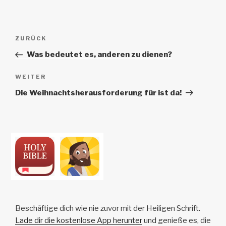
Beitrags-
Vorheriger
ZURÜCK
Navigation
Beitrag
Was bedeutet es, anderen zu dienen?
Nächster
WEITER
Beitrag
Die Weihnachtsherausforderung für ist da!
Beschäftige dich wie nie zuvor mit der Heiligen Schrift.
Lade dir die kostenlose App herunter
und genieße es, die