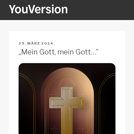
Zum
Inhalt
springen
YOUVERSION
Seeking God every day.
VERÖFFENTLICHT
29. MÄRZ 2024
AM
„Mein Gott, mein Gott…”