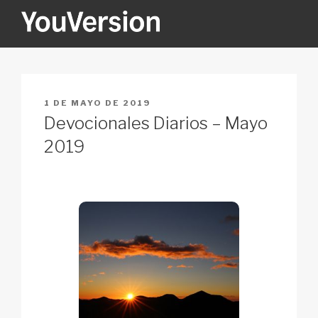
Ir
al
contenido
YOUVERSION
Seeking God every day.
PUBLICADO
1 DE MAYO DE 2019
EN
Devocionales Diarios – Mayo
2019