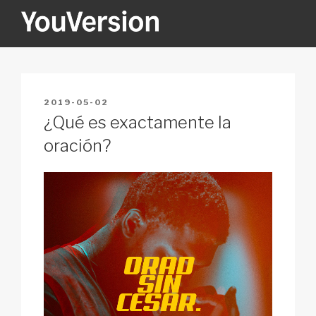
Skip
to
content
YOUVERSION
Seeking God every day.
POSTED
2019-05-02
ON
¿Qué es exactamente la
oración?