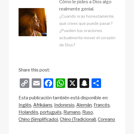
Cómo le pides a Dios algo
realmente genial.
¿Cuando oras honestamente,
qué crees que puede pasar?
¿Pueden tus oraciones
actualmente mover el corazón
de Dios?
Share this post:
C
E
F
W
X
S
S
o
m
a
h
n
h
Esta publicación también está disponible en:
p
ail
c
at
a
ar
Inglés
Afrikáans
Indonesio
Alemán
Francés
y
e
s
p
e
Holandés
portugués
Rumano
Ruso
Li
b
A
c
Chino (Simplificado)
Chino (Tradicional)
Coreano
n
o
p
h