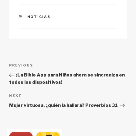
k
o
p
at
k
CATEGORIES
NOTÍCIAS
Post
Previous
PREVIOUS
navigation
Post
¡La Bible App para Niños ahora se sincroniza en
todos los dispositivos!
Next
NEXT
Post
Mujer virtuosa, ¿quién la hallará? Proverbios 31