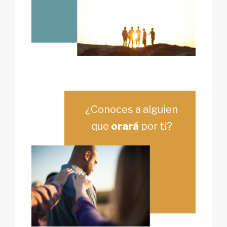
¿Conoces a alguien
que
orará
por ti?