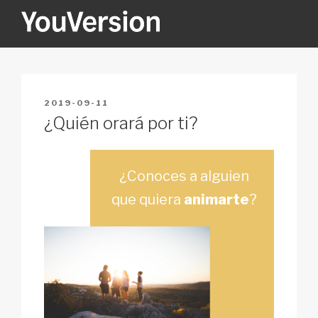
Skip
to
content
YOUVERSION
Seeking God every day.
POSTED
2019-09-11
ON
¿Quién orará por ti?
¿Conoces a alguien
que quiera
animarte
?