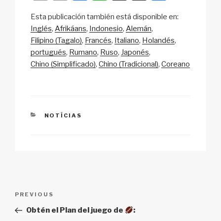
o
m
a
h
n
h
Esta publicación también está disponible en:
p
ail
c
at
a
ar
Inglés
Afrikáans
Indonesio
Alemán
y
e
s
p
e
Filipino (Tagalo)
Francés
Italiano
Holandés
Li
b
A
c
portugués
Rumano
Ruso
Japonés
Chino (Simplificado)
Chino (Tradicional)
Coreano
n
o
p
h
k
o
p
at
k
CATEGORIES
NOTÍCIAS
Post
Previous
PREVIOUS
navigation
Post
Obtén el Plan del juego de
: