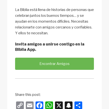
La Biblia está llena de historias de personas que
celebran juntos los buenos tiempos… y se
ayudan en los momentos difíciles. Necesitas
relacionarte con amigos cercanos y confiables.
Y ellos te necesitan.
Invita amigos a unirse contigo en la
Biblia App.
Encontrar Amigos
Share this post:
C
E
F
W
X
S
S