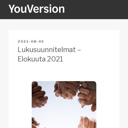
Skip
to
content
YOUVERSION
Seeking God every day.
POSTED
2021-08-05
ON
Lukusuunnitelmat –
Elokuuta 2021