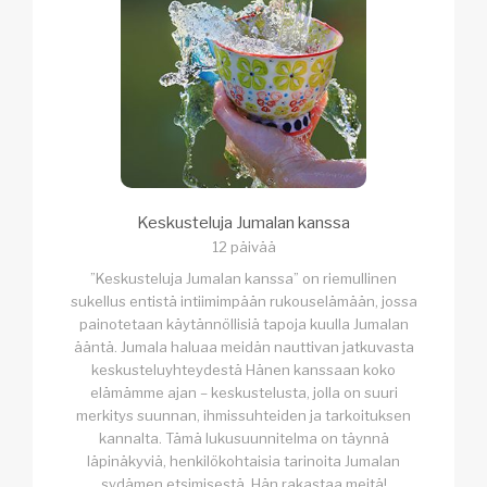
Keskusteluja Jumalan kanssa
12 päivää
”Keskusteluja Jumalan kanssa” on riemullinen
sukellus entistä intiimimpään rukouselämään, jossa
painotetaan käytännöllisiä tapoja kuulla Jumalan
ääntä. Jumala haluaa meidän nauttivan jatkuvasta
keskusteluyhteydestä Hänen kanssaan koko
elämämme ajan – keskustelusta, jolla on suuri
merkitys suunnan, ihmissuhteiden ja tarkoituksen
kannalta. Tämä lukusuunnitelma on täynnä
läpinäkyviä, henkilökohtaisia tarinoita Jumalan
sydämen etsimisestä. Hän rakastaa meitä!