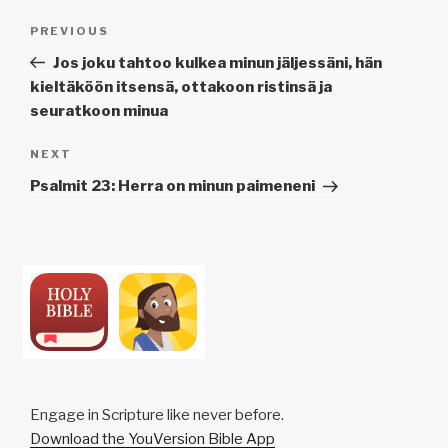
Post
Previous
PREVIOUS
navigation
Post
Jos joku tahtoo kulkea minun jäljessäni, hän
kieltäköön itsensä, ottakoon ristinsä ja
seuratkoon minua
Next
NEXT
Post
Psalmit 23: Herra on minun paimeneni
Engage in Scripture like never before.
Download the YouVersion Bible App