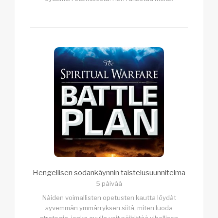
Hengellisen sodankäynnin taistelusuunnitelma
5 päivää
Näiden voimallisten opetusten kautta löydät
syvemmän ymmärryksen siitä, miten luoda