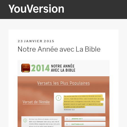
Aller
au
contenu
YOUVERSION
Seeking God every day.
principal
PUBLIÉ
23 JANVIER 2015
LE
Notre Année avec La Bible