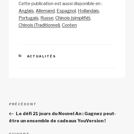
e
Cette publication est aussi disponible en :
p
ail
c
at
a
ta
t
Anglais
Allemand
Espagnol
Hollandais
y
e
s
p
g
r
Portugais
Russe
Chinois (simplifié)
e
Li
b
A
c
er
Chinois (Traditionnel)
Coréen
n
n
o
p
h
b
k
o
p
at
o
l
k
CATÉGORIES
ACTUALITÉS
o
n
e
e
n
a
Navigation
n
Article
PRÉCÉDENT
de
t
précédent
Le défi 21 jours du Nouvel An : Gagnez peut-
l’article
h
être un ensemble de cadeaux YouVersion !
a
t
SUIVANT