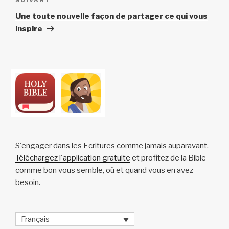
Article
e
suivant
Une toute nouvelle façon de partager ce qui vous
c
inspire
y
c
l
e
B
u
y
S'engager dans les Ecritures comme jamais auparavant.
Téléchargez l'application gratuite
et profitez de la Bible
comme bon vous semble, où et quand vous en avez
besoin.
Français