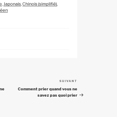
p
g
e
Japonais
Chinois (simplifié)
c
er
réen
h
at
SUIVANT
Article
suivant
nne
Comment prier quand vous ne
savez pas quoi prier