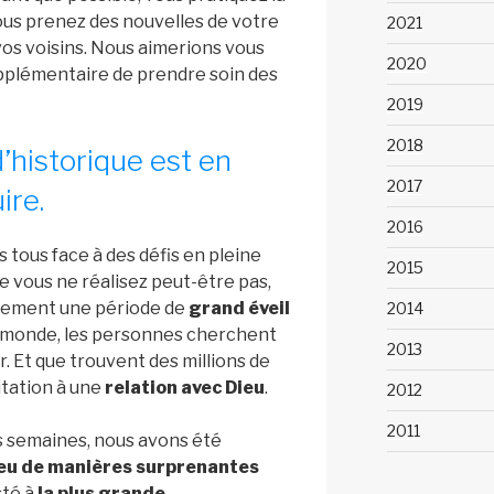
vous prenez des nouvelles de votre
2021
 vos voisins. Nous aimerions vous
2020
plémentaire de prendre soin des
2019
2018
’historique est en
2017
ire.
2016
tous face à des défis en pleine
2015
 vous ne réalisez peut-être pas,
alement une période de
grand éveil
2014
e monde, les personnes cherchent
2013
r. Et que trouvent des millions de
itation à une
relation avec Dieu
.
2012
2011
s semaines, nous avons été
Dieu de manières surprenantes
sté à
la plus grande