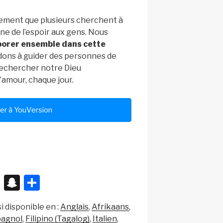
ement que plusieurs cherchent à
nne de l’espoir aux gens. Nous
borer ensemble dans cette
dons à guider des personnes de
echercher notre Dieu
’amour, chaque jour.
er à YouVersion
X
S
P
n
ar
i disponible en :
Anglais
Afrikaans
a
ta
pagnol
Filipino (Tagalog)
Italien