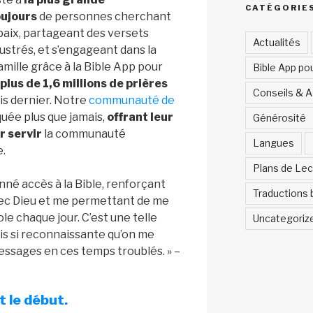
CATÉGORIE
ujours
de personnes cherchant
a paix, partageant des versets
Actualités
lustrés, et s’engageant dans la
amille grâce à la Bible App pour
Bible App po
plus de 1,6 millions de prières
Conseils & 
is dernier. Notre
communauté de
quée plus que jamais,
offrant leur
Générosité
r servir
la communauté
Langues
e.
Plans de Lec
nné accès à la Bible, renforçant
Traductions 
vec Dieu et me permettant de me
le chaque jour. C’est une telle
Uncategoriz
uis si reconnaissante qu’on me
essages en ces temps troublés. » –
 le début.