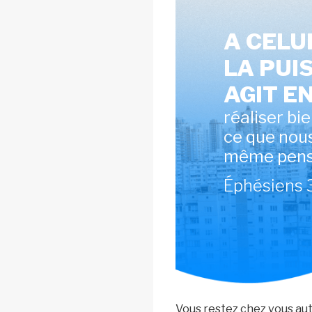
A CELUI
LA PUI
AGIT E
réaliser bi
ce que nou
même pens
Éphésiens 
Vous restez chez vous aut