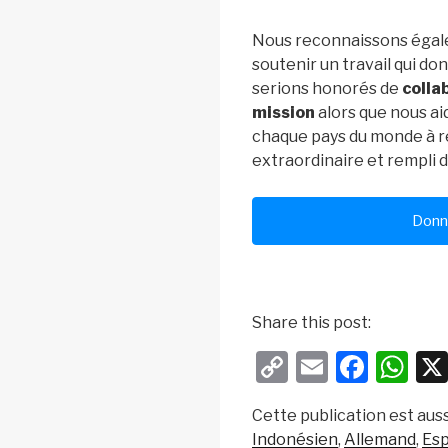
Nous reconnaissons égal
soutenir un travail qui do
serions honorés de
colla
mission
alors que nous ai
chaque pays du monde à r
extraordinaire et rempli d
Donn
Share this post:
C
E
F
W
o
m
a
h
Cette publication est auss
p
ail
c
at
Indonésien
Allemand
Es