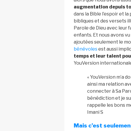
augmentation depuis to
dans la Bible l’espoir et l
bibliques et des versets il
Parole de Dieu avec leur f
enfants. Et nous avons vu
ajoutées seulement le mo
bénévoles
est aussi impli
temps et leur talent pou
YouVersion international
« YouVersion m’a do
ainsi ma relation a
connecter à Sa Paro
bénédiction et je s
rappelle les bons m
Imani S
Mais c’est seulement