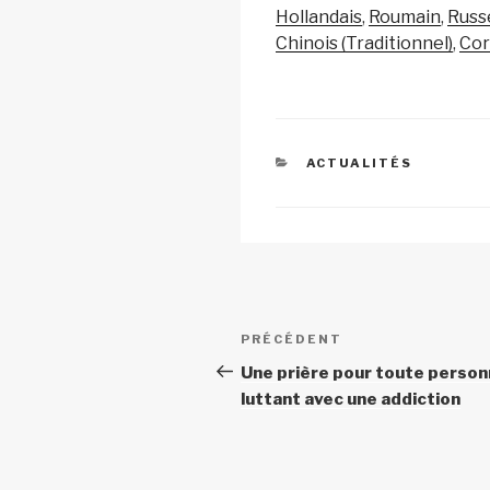
y
e
s
Hollandais
Roumain
Russ
Li
b
A
Chinois (Traditionnel)
Co
n
o
p
k
o
p
k
CATÉGORIES
ACTUALITÉS
Navigation
Article
PRÉCÉDENT
de
précédent
Une prière pour toute perso
luttant avec une addiction
l’article