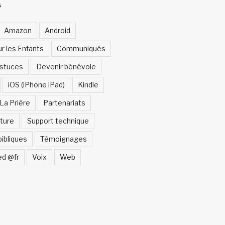
S
Amazon
Android
ur les Enfants
Communiqués
Astuces
Devenir bénévole
iOS (iPhone iPad)
Kindle
La Prière
Partenariats
ture
Support technique
bibliques
Témoignages
ed @fr
Voix
Web