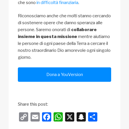
che sono
in difficoltà finanziaria
.
Riconosciamo anche che molti stanno cercando
di sostenere opere che danno speranza alle
persone. Saremo onorati di
collaborare
insieme in questa missione
mentre aiutiamo
le persone di ogni paese della Terra a cercare il
nostro straordinario Dio amorevole ogni singolo
giorno.
Dona a YouVersion
Share this post:
C
E
F
W
X
S
C
o
m
a
h
n
o