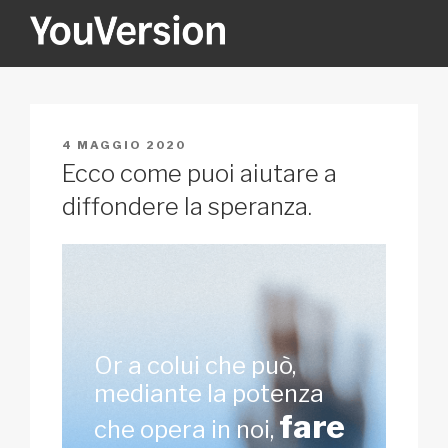
Salta
al
contenuto
YOUVERSION
Seeking God every day.
PUBBLICATO
4 MAGGIO 2020
IL
Ecco come puoi aiutare a
diffondere la speranza.
Or a colui che può,
mediante la potenza
fare
che opera in noi,