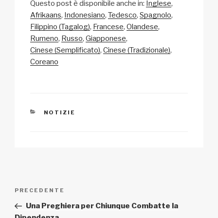
Questo post è disponibile anche in:
Inglese
p
ail
c
at
a
n
Afrikaans
Indonesiano
Tedesco
Spagnolo
y
e
s
p
di
Filippino (Tagalog)
Francese
Olandese
Li
b
A
c
vi
Rumeno
Russo
Giapponese
Cinese (Semplificato)
Cinese (Tradizionale)
n
o
p
h
di
Coreano
k
o
p
at
k
CATEGORIE
NOTIZIE
Navigazione
Articolo
PRECEDENTE
articoli
precedente:
Una Preghiera per Chiunque Combatte la
Dipendenza