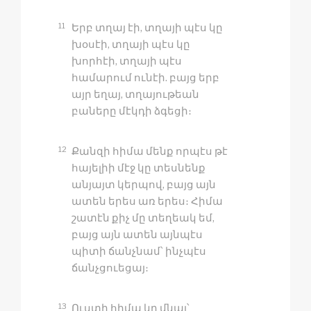
11
Երբ տղայ էի, տղայի պէս կը
խօսէի, տղայի պէս կը
խորհէի, տղայի պէս
համարում ունէի. բայց երբ
այր եղայ, տղայութեան
բաները մէկդի ձգեցի։
12
Քանզի հիմա մենք որպէս թէ
հայելիի մէջ կը տեսնենք
անյայտ կերպով, բայց այն
ատեն երես առ երես։ Հիմա
շատէն քիչ մը տեղեակ եմ,
բայց այն ատեն այնպէս
պիտի ճանչնամ՝ ինչպէս
ճանչցուեցայ։
13
Ուստի հիմա կը մնայ՝