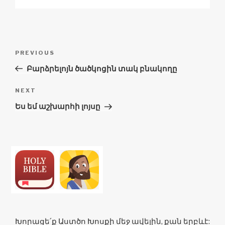
k
o
p
at
k
Գրառումների
Previous
PREVIOUS
նավարկումը
Post
Բարձրելոյն ծածկոցին տակ բնակողը
Next
NEXT
Post
Ես եմ աշխարհի լոյսը
Խորացե՛ք Աստծո Խոսքի մեջ ավելին, քան երբևէ: