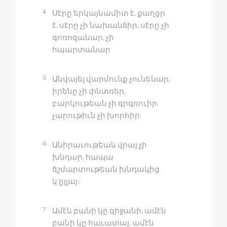
4
Սէրը երկայնամիտ է, քաղցր
է. սէրը չի նախանձիր, սէրը չի
գոռոզանար, չի
հպարտանար
5
Անվայել վարմունք չունենար,
իրենը չի փնտռեր,
բարկութեան չի գրգռուիր,
չարութիւն չի խորհիր
6
Անիրաւութեան վրայ չի
խնդար. հապա
ճշմարտութեան խնդակից
կ’ըլլայ։
7
Ամէն բանի կը զիջանի, ամէն
բանի կը հաւատայ, ամէն