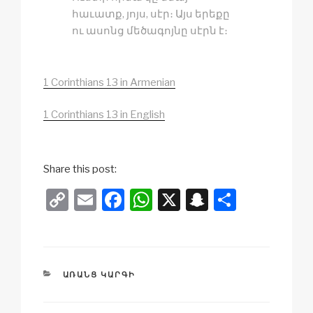
հաւատք, յոյս, սէր։ Այս երեքը
ու ասոնց մեծագոյնը սէրն է։
1 Corinthians 13 in Armenian
1 Corinthians 13 in English
Share this post:
C
E
F
W
X
S
S
o
m
a
h
n
h
p
ail
c
at
a
ar
y
e
s
p
e
CATEGORIES
ԱՌԱՆՑ ԿԱՐԳԻ
Li
b
A
c
n
o
p
h