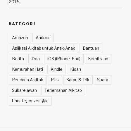
2015
KATEGORI
Amazon
Android
Aplikasi Alkitab untuk Anak-Anak
Bantuan
Berita
Doa
iOS (iPhone iPad)
Kemitraan
Kemurahan Hati
Kindle
Kisah
Rencana Alkitab
Rilis
Saran & Trik
Suara
Sukarelawan
Terjemahan Alkitab
Uncategorized @id