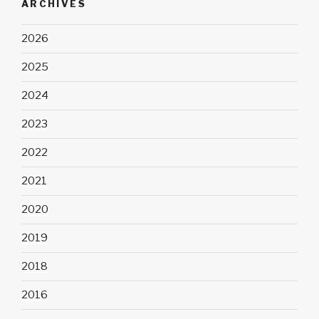
ARCHIVES
2026
2025
2024
2023
2022
2021
2020
2019
2018
2016