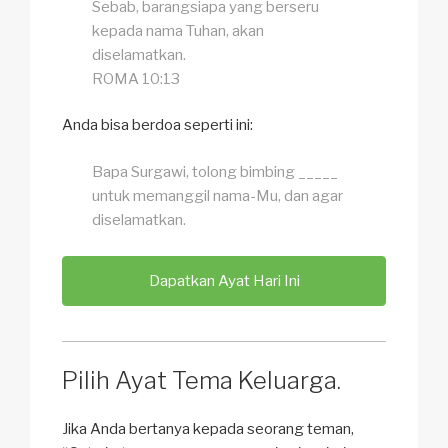
Sebab, barangsiapa yang berseru
kepada nama Tuhan, akan
diselamatkan.
ROMA 10:13
Anda bisa berdoa seperti ini:
Bapa Surgawi, tolong bimbing _____
untuk memanggil nama-Mu, dan agar
diselamatkan.
Dapatkan Ayat Hari Ini
Pilih Ayat Tema Keluarga.
Jika Anda bertanya kepada seorang teman,