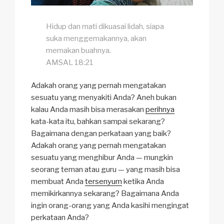
Hidup dan mati dikuasai lidah, siapa
suka menggemakannya, akan
memakan buahnya.
AMSAL 18:21
Adakah orang yang pernah mengatakan
sesuatu yang menyakiti Anda? Aneh bukan
kalau Anda masih bisa merasakan
perihnya
kata-kata itu, bahkan sampai sekarang?
Bagaimana dengan perkataan yang baik?
Adakah orang yang pernah mengatakan
sesuatu yang menghibur Anda — mungkin
seorang teman atau guru — yang masih bisa
membuat Anda
tersenyum
ketika Anda
memikirkannya sekarang? Bagaimana Anda
ingin orang-orang yang Anda kasihi mengingat
perkataan Anda?