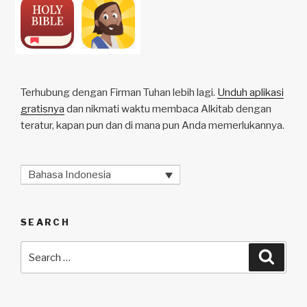
Terhubung dengan Firman Tuhan lebih lagi.
Unduh aplikasi
gratisnya
dan nikmati waktu membaca Alkitab dengan
teratur, kapan pun dan di mana pun Anda memerlukannya.
Bahasa Indonesia
SEARCH
Search
Searc
for: