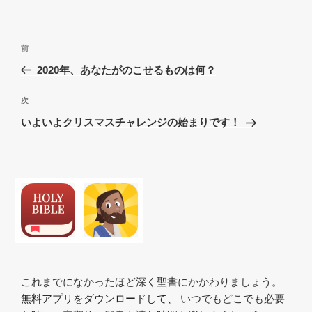
投
過
前
稿
去
2020年、あなたがのこせるものは何？
ナ
の
ビ
投
次
次
稿
ゲ
の
いよいよクリスマスチャレンジの始まりです！
投
ー
稿
シ
ョ
ン
これまでになかったほど深く聖書にかかわりましょう。
無料アプリをダウンロードして、
いつでもどこでも必要