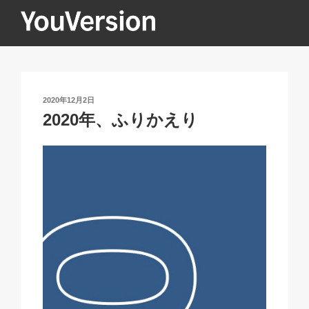
コ
ン
テ
YOUVERSION
Seeking God every day.
ン
ツ
へ
投
2020年12月2日
ス
稿
2020年、ふりかえり
キ
日:
ッ
プ