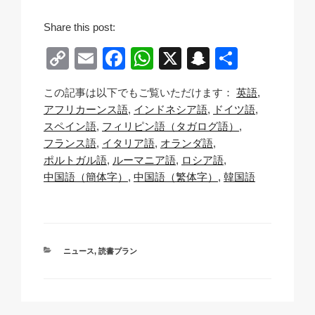
Share this post:
C
E
F
W
X
S
共
o
m
a
h
n
有
この記事は以下でもご覧いただけます：
英語
p
ail
c
at
a
アフリカーンス語
インドネシア語
ドイツ語
y
e
s
p
スペイン語
フィリピン語（タガログ語）
Li
b
A
c
フランス語
イタリア語
オランダ語
ポルトガル語
ルーマニア語
ロシア語
n
o
p
h
中国語（簡体字）
中国語（繁体字）
韓国語
k
o
p
at
k
カ
ニュース
,
読書プラン
テ
ゴ
リ
ー