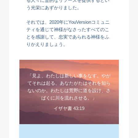
る人々に霊的なリソースを提供するとい
う光栄にあずかりました。
それでは、2020年にYouVersionコミュニ
ティを通じて神様がなさったすべてのこ
とを感謝して、忠実であられる神様をふ
りかえりましょう。
「見よ、わたしは新しい事をなす。やが
てそれは起る、あなたがたはそれを知ら
ないのか。わたしは荒野に道を設け、さ
ばくに川を流れさせる。」
イザヤ書 43:19