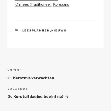
n
o
p
h
Chinees (Traditioneel)
Koreaans
k
o
p
at
k
CATEGORIEËN
LEESPLANNEN
,
NIEUWS
Berichtnavigatie
Vorig
VORIGE
bericht
Kerstmis verwachten
Volgend
VOLGENDE
Bericht
De Kerstuitdaging begint nu!