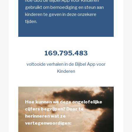
hoe God de Bijbel App voor Kinderen
gebruikt om bemoediging en steun aan
kinderen te geven in deze onzekere
tijden.
169.795.483
voltooide verhalen in de Bijbel App voor
Kinderen
Hoe kunnen we deze ongelofelijke
cijfers begrijpen? Door te
herinneren wat ze
vertegenwoordigen: