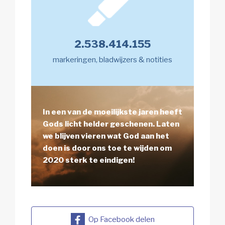
2.538.414.155
markeringen, bladwijzers & notities
In een van de moeilijkste jaren heeft
Gods licht helder geschenen. Laten
we blijven vieren wat God aan het
doen is door ons toe te wijden om
2020 sterk te eindigen!
Op Facebook delen