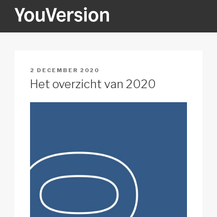
Naar
de
inhoud
YOUVERSION
Seeking God every day.
springen
GEPLAATST
2 DECEMBER 2020
OP
Het overzicht van 2020