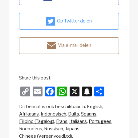
Op Twitter delen
Via e-mail delen
Share this post:
C
E
F
W
X
S
D
o
m
a
h
n
el
Dit bericht is ook beschikbaar in:
English
p
ail
c
at
a
e
Afrikaans
Indonesisch
Duits
Spaans
y
e
s
p
n
Filipino (Tagalog)
Frans
Italiaans
Portugees
Li
b
A
c
Roemeens
Russisch
Japans
Chinees (Vereenvoudigd)