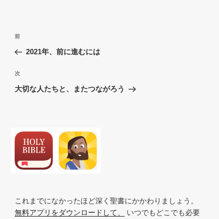
投
過
前
稿
去
2021年、前に進むには
ナ
の
ビ
投
次
次
稿
ゲ
の
大切な人たちと、またつながろう
投
ー
稿
シ
ョ
ン
これまでになかったほど深く聖書にかかわりましょう。
無料アプリをダウンロードして、
いつでもどこでも必要