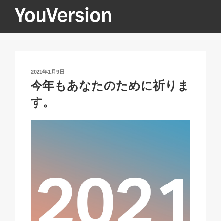
コ
ン
テ
YOUVERSION
Seeking God every day.
ン
ツ
へ
投
2021年1月9日
ス
稿
今年もあなたのために祈りま
キ
日:
す。
ッ
プ