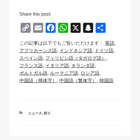
Share this post:
C
E
F
W
X
S
共
o
m
a
h
n
有
この記事は以下でもご覧いただけます：
英語
p
ail
c
at
a
アフリカーンス語
インドネシア語
ドイツ語
y
e
s
p
スペイン語
フィリピン語（タガログ語）
Li
b
A
c
フランス語
イタリア語
オランダ語
ポルトガル語
ルーマニア語
ロシア語
n
o
p
h
中国語（簡体字）
中国語（繁体字）
韓国語
k
o
p
at
k
カ
ニュース
,
祈り
テ
ゴ
リ
ー