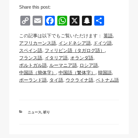
Share this post:
C
E
F
W
X
S
共
o
m
a
h
n
有
この記事は以下でもご覧いただけます：
英語
p
ail
c
at
a
アフリカーンス語
インドネシア語
ドイツ語
y
e
s
p
スペイン語
フィリピン語（タガログ語）
Li
b
A
c
フランス語
イタリア語
オランダ語
ポルトガル語
ルーマニア語
ロシア語
n
o
p
h
中国語（簡体字）
中国語（繁体字）
韓国語
k
o
p
at
ポーランド語
タイ語
ウクライナ語
ベトナム語
k
カ
ニュース
,
祈り
テ
ゴ
リ
ー