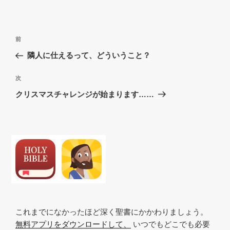
投
過
前
稿
去
隣人に仕えるって、どういうこと？
ナ
の
ビ
投
次
次
稿
ゲ
の
クリスマスチャレンジが始まります……
投
ー
稿
シ
ョ
ン
これまでになかったほど深く聖書にかかわりましょう。
無料アプリをダウンロードして、
いつでもどこでも必要