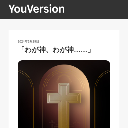
コ
ン
テ
YOUVERSION
Seeking God every day.
ン
ツ
へ
投
2024年3月29日
ス
稿
「わが神、わが神……」
キ
日:
ッ
プ