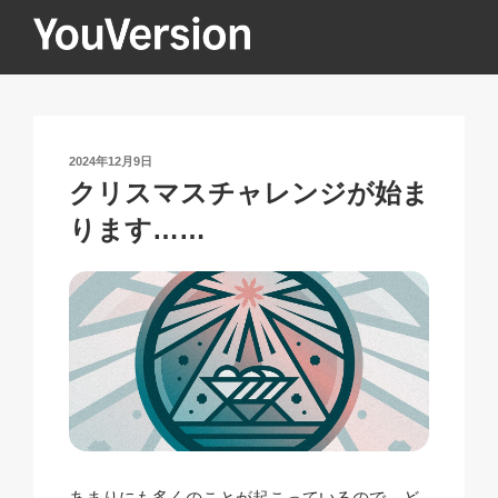
コ
ン
テ
YOUVERSION
Seeking God every day.
ン
ツ
へ
投
2024年12月9日
ス
稿
クリスマスチャレンジが始ま
キ
日:
ります……
ッ
プ
あまりにも多くのことが起こっているので、ど