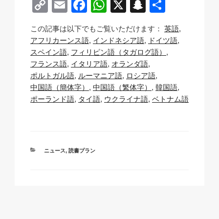
C
E
F
W
X
S
共
o
m
a
h
n
有
この記事は以下でもご覧いただけます：
英語
p
ail
c
at
a
アフリカーンス語
インドネシア語
ドイツ語
y
e
s
p
スペイン語
フィリピン語（タガログ語）
Li
b
A
c
フランス語
イタリア語
オランダ語
ポルトガル語
ルーマニア語
ロシア語
n
o
p
h
中国語（簡体字）
中国語（繁体字）
韓国語
k
o
p
at
ポーランド語
タイ語
ウクライナ語
ベトナム語
k
カ
ニュース
,
読書プラン
テ
ゴ
リ
ー