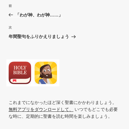
投
過
前
稿
去
「わが神、わが神……」
ナ
の
ビ
投
次
次
稿
ゲ
の
年間聖句をふりかえりましょう
投
ー
稿
シ
ョ
ン
これまでになかったほど深く聖書にかかわりましょう。
無料アプリをダウンロードして、
いつでもどこでも必要
な時に、定期的に聖書を読む時間を楽しみましょう。