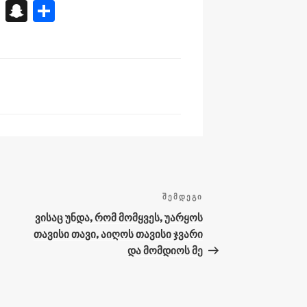
X
S
S
n
h
a
ar
p
e
A
c
h
at
ᲨᲔᲛᲓᲔᲒᲘ
შემდეგი
ჩანაწერი
ვისაც უნდა, რომ მომყვეს, უარყოს
თავისი თავი, აიღოს თავისი ჯვარი
და მომდიოს მე