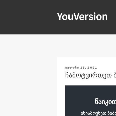
შიგთავსზე
გადასვლა
YOUVERSI
Seeking God every day.
ᲒᲐᲛᲝᲥᲕᲔᲧᲜᲔᲑᲣᲚᲘᲐ
ᲘᲕᲚᲘᲡᲘ 15, 2021
ჩამოტვირთეთ 
წაიკი
ისიამოვნეთ ბი