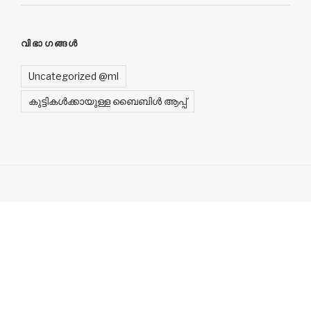
വിഭാഗങ്ങൾ
Uncategorized @ml
കുട്ടികൾക്കായുള്ള ബൈബിൾ ആപ്പ്