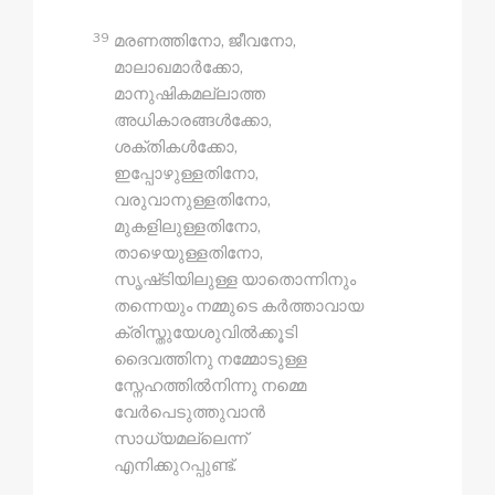
39
മരണത്തിനോ, ജീവനോ,
മാലാഖമാർക്കോ,
മാനുഷികമല്ലാത്ത
അധികാരങ്ങൾക്കോ,
ശക്തികൾക്കോ,
ഇപ്പോഴുള്ളതിനോ,
വരുവാനുള്ളതിനോ,
മുകളിലുള്ളതിനോ,
താഴെയുള്ളതിനോ,
സൃഷ്‍ടിയിലുള്ള യാതൊന്നിനും
തന്നെയും നമ്മുടെ കർത്താവായ
ക്രിസ്തുയേശുവിൽക്കൂടി
ദൈവത്തിനു നമ്മോടുള്ള
സ്നേഹത്തിൽനിന്നു നമ്മെ
വേർപെടുത്തുവാൻ
സാധ്യമല്ലെന്ന്
എനിക്കുറപ്പുണ്ട്.