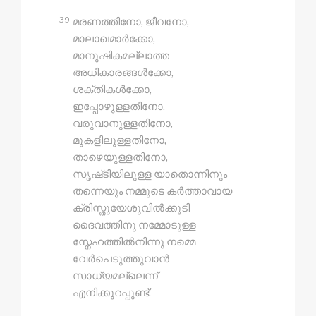
39
മരണത്തിനോ, ജീവനോ,
മാലാഖമാർക്കോ,
മാനുഷികമല്ലാത്ത
അധികാരങ്ങൾക്കോ,
ശക്തികൾക്കോ,
ഇപ്പോഴുള്ളതിനോ,
വരുവാനുള്ളതിനോ,
മുകളിലുള്ളതിനോ,
താഴെയുള്ളതിനോ,
സൃഷ്‍ടിയിലുള്ള യാതൊന്നിനും
തന്നെയും നമ്മുടെ കർത്താവായ
ക്രിസ്തുയേശുവിൽക്കൂടി
ദൈവത്തിനു നമ്മോടുള്ള
സ്നേഹത്തിൽനിന്നു നമ്മെ
വേർപെടുത്തുവാൻ
സാധ്യമല്ലെന്ന്
എനിക്കുറപ്പുണ്ട്.