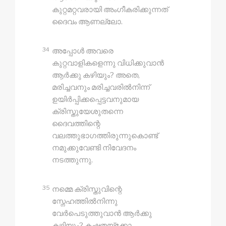
കുറ്റമറ്റവരായി അംഗീകരിക്കുന്നത്
ദൈവം ആണല്ലോ.
34
അപ്പോൾ അവരെ
കുറ്റവാളികളെന്നു വിധിക്കുവാൻ
ആർക്കു കഴിയും? അതെ,
മരിച്ചവനും മരിച്ചവരിൽനിന്ന്
ഉയിർപ്പിക്കപ്പെട്ടവനുമായ
ക്രിസ്തുയേശുതന്നെ
ദൈവത്തിന്റെ
വലത്തുഭാഗത്തിരുന്നുകൊണ്ട്
നമുക്കുവേണ്ടി നിവേദനം
നടത്തുന്നു.
35
നമ്മെ ക്രിസ്തുവിന്റെ
സ്നേഹത്തിൽനിന്നു
വേർപെടുത്തുവാൻ ആർക്കു
കഴിയും? കഷ്ടതയ്‍ക്കോ,