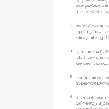
ദുരുപദേശം തേടു
അനുകരിക്കയില്ല
സംഘത്തിൽ ചേരു
3
ആറ്റരികിലെ വൃക
വളർന്നു ഫലം കായ്
പ്രവൃത്തികളെല്
4
ദുർജനത്തിന്റെ പ
വിഫലമാകും; അവർ
പതിരെന്നപോലെ പ
5
ദൈവം ദുർജനത്തെ 
സജ്ജനത്തിൽനിന്നു
6
സർവേശ്വരൻ സജ്
വഴിനടത്തും. ദുർ