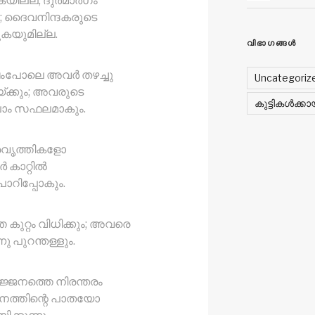
കയില്ല, ദുർമാർഗം
; ദൈവനിന്ദകരുടെ
കയുമില്ല.
വിഭാഗങ്ങൾ
്ഷംപോലെ അവർ തഴച്ചു
Uncategoriz
‍ക്കും; അവരുടെ
കുട്ടികൾക്
ലാം സഫലമാകും.
്രവൃത്തികളോ
 കാറ്റിൽ
ാറിപ്പോകും.
കുറ്റം വിധിക്കും; അവരെ
 പുറന്തള്ളും.
ജനത്തെ നിരന്തരം
ജനത്തിന്റെ പാതയോ