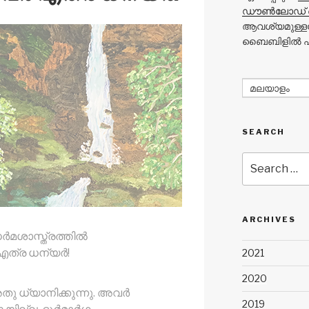
ഡൗൺലോഡ് 
ആവശ്യമുള്ളപ
ബൈബിളിൽ പത
മലയാളം
SEARCH
Search
for:
ARCHIVES
ർമശാസ്ത്രത്തിൽ
 എത്ര ധന്യർ!
2021
2020
ു ധ്യാനിക്കുന്നു. അവർ
2019