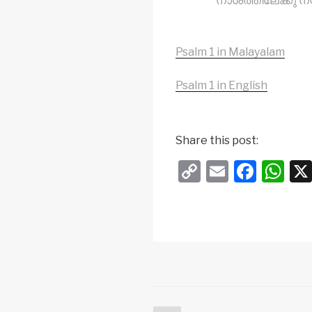
നാശത്തിലേക്കു നയി
Psalm 1 in Malayalam
Psalm 1 in English
Share this post:
C
E
F
W
o
m
a
h
p
ail
c
at
y
e
s
Li
b
A
n
o
p
k
o
p