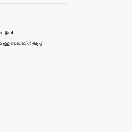
ed @ml
കായുള്ള ബൈബിൾ ആപ്പ്