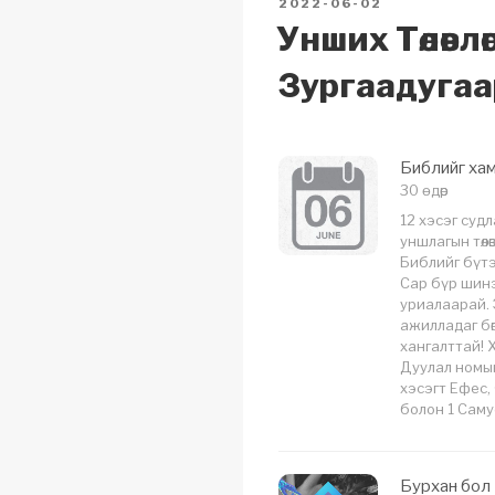
POSTED
2022-06-02
k
ON
Унших Төлөвлөг
Зургаадугаа
Библийг хам
30 ѳдөр
12 хэсэг суд
уншлагын төлө
Библийг бүт
Сар бүр шинэ
уриалаарай. 
ажилладаг бөг
хангалттай! 
Дуулал номын
хэсэгт Ефес,
болон 1 Саму
Бурхан бол