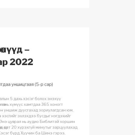
p
e
c
h
at
өөнүүд –
ар 2022
тдаа уншицгаая (5-р сар)
лалын 5 дахь хэсэг болох энэхүү
влөгөө нь хүмүүс хамтдаа 365 хоногт
эн уншиж дуусгахад зориулагдсан юм.
 хэсгийг эхлэхдээ бусдыг нэгдэхийг
Энэ цуврал нь аудио Библитэй хоршин
өөд өдөрт 20 хүрэхгүй минутыг зарцуулахад
Хэсэг бүрд Хуучин ба Шинэ гэрээ,