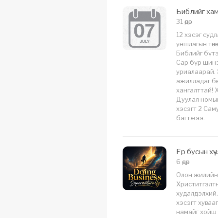
Библийг хам
31 өдөр
12 хэсэг суд
уншлагын төлө
Библийг бүт
Сар бүр шинэ
уриалаарай. 
ажилладаг бөг
хангалттай! 
Дуулал номын
хэсэгт 2 Сам
багтжээ.
Ер бусын хү
6 өдөр
Олон жилийн 
Христитгэлт
худалдэлхий
хэсэгт хуваа
намайг хойш 