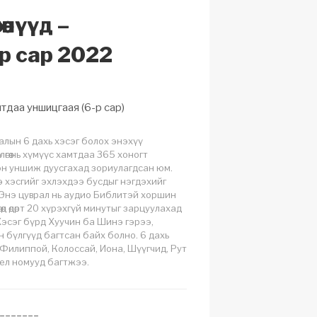
өөнүүд –
р сар 2022
тдаа уншицгаая (6-р сар)
лалын 6 дахь хэсэг болох энэхүү
влөгөө нь хүмүүс хамтдаа 365 хоногт
эн уншиж дуусгахад зориулагдсан юм.
 хэсгийг эхлэхдээ бусдыг нэгдэхийг
Энэ цуврал нь аудио Библитэй хоршин
өөд өдөрт 20 хүрэхгүй минутыг зарцуулахад
Хэсэг бүрд Хуучин ба Шинэ гэрээ,
 бүлгүүд багтсан байх болно. 6 дахь
 Филиппой, Колоссай, Иона, Шүүгчид, Рут
ел номууд багтжээ.
 _______