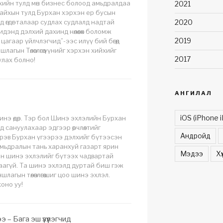
хийн тулд мөн бизнес болоод амьдралдаа
2021
айхын тулд Бурхан хэрхэн ер бусын
 өгдөг талаар судлах судлалд надтай
2020
дэнд дэлхий дахинд нөлөөлөх боломж
2019
цагаар үйлчлэгчид”-ээс илүү бий бөгөөд
лагын Төлөвлөгөө үүнийг хэрхэн хийхийг
2017
лах болно!
АНГИЛАЛ
iOS (iPhone i
нэ өдөр. Тэр бол Шинэ эхлэлийн Бурхан
 сануулахаар эдгээр өөрчлөлтийг
Андройд
рэв Бурхан үгээрээ дэлхийг бүтээсэн
мьдралын тань харанхуй газарт ярин
Мэдээ
Хү
н шинэ эхлэлийг бүтээх чадвартай
цаагүй. Та шинэ эхлэлд дуртай биш гэж
ншлагын төлөвлөгөө шиг цоо шинэ эхлэл.
оно уу!
 – Бага эш үзүүлэгчид