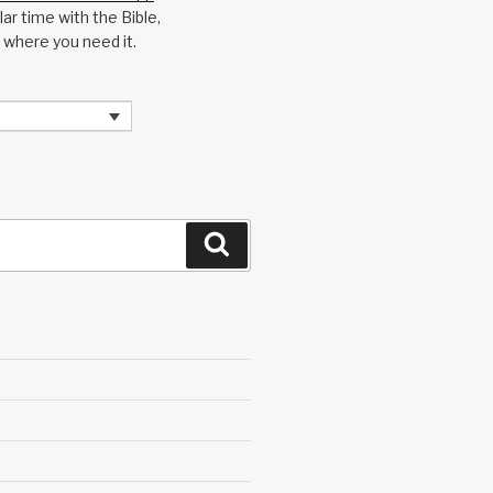
ar time with the Bible,
 where you need it.
Search