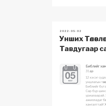
y
e
s
Li
b
A
n
o
p
k
o
p
POSTED
2022-05-02
k
ON
Унших Төлөвлөг
Тавдугаар с
Библийг хам
31 өдөр
12 хэсэг суд
уншлагын төлө
Библийг бүт
Сар бүр шинэ
уриалаарай. 
ажилладаг бөг
хангалттай! 