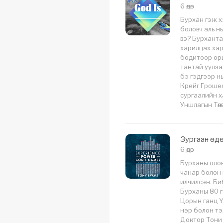
6 өдөр
Бурхан гэж хэ
боловч аль н
вэ? Бурханта
харилцах хар
бодитоор орш
тантай уулз
бэ гэдгээр н
Крейг Грошел
сургаалийн х
Уншлагын Төлөв
Зургаан өд
6 өдөр
Бурханы олон
чанар болон 
илчилсэн. Би
Бурханы 80 га
Цорын ганц Ү
нэр болон тэ
Доктор Тони