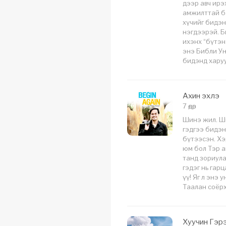
дээр авч ирэ
амжилттай б
хүчийг бидэнд
нэгдээрэй. Би
ихэнх “бүтэн 
энэ Библи Унш
бидэнд харуу
Ахин эхлэ
7 өдөр
Шинэ жил. Ши
гэдгээ бидэнд
бүтээсэн. Хэ
юм бол Тэр а
танд зориула
гэдэг нь гар
үү! Яг л энэ у
Таалан соёрх
Хуучин Гэрээ