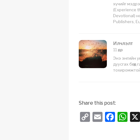
хүчийг мэдрэ
(Experience t
Devotional) 
Publishers, 
Илчлэлт
11 өдөр
Энэ энгийн унш
дуусгах бөгөө
тохиромжтой
Share this post:
C
E
F
W
o
m
a
h
p
ail
c
at