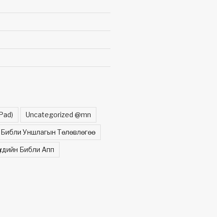
Pad)
Uncategorized @mn
Библи Уншлагын Төлөвлөгөө
үхдийн Библи Апп