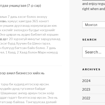
and enjoy regul
тдаа уншицгаая (7-р сар)
right when and
лалын 7 дахь хэсэг болох энэхүү
влөгөө нь хүмүүс хамтдаа 365 хоногт
Монгол
эн уншиж дуусгахад зориулагдсан юм.
 хэсгийг эхлэхдээ бусдыг нэгдэхийг
Энэ цуврал нь аудио Библитэй хоршин
өөд өдөрт 20 хүрэхгүй минутыг зарцуулахад
SEARCH
Хэсэг бүрд Хуучин ба Шинэ гэрээ,
 бүлгүүд багтсан байх болно. 7 дахь
Search
уел, 1 Хаад, 2 Хаад болон Марк номууд
for:
ARCHIVES
чээр ажил бизнесээ хийх нь
2024
турш би худалд итгэсээр ирсэн.
нүүдийн дунд түгээмэл байдаг
2023
. Шашинаас ангид-ариун гэсэн хоёр
гддаг гэдэгт би итгэсээр ирсэн. Энэ нь
2022
татсаар байлаа. Тэнгэрулсаа дэлхий