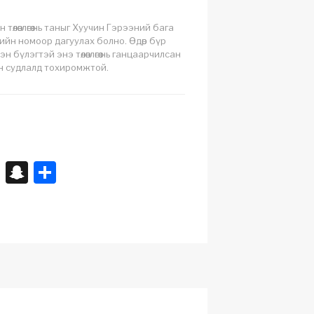
 төлөвлөгөө нь таныг Хуучин Гэрээний бага
ийн номоор дагуулах болно. Өдөр бүр
эн бүлэгтэй энэ төлөвлөгөө нь ганцаарчилсан
н судлалд тохиромжтой.
X
S
S
n
h
a
ar
p
e
c
h
at