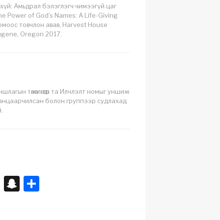
хүй: Амьдрал бэлэглэгч чимээгүй цаг
he Power of God’s Names: A Life-Giving
номоос товчлон авав, Harvest House
Eugene, Oregon 2017.
лагын төлөвлөгөөгөөр та Илчлэлт номыг уншиж
д ганцаарчилсан болон группээр судлахад
.
X
S
S
n
h
a
ar