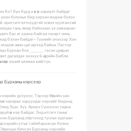
н бэ? Хүн бүрд л өөр өөр хариулт байдаг
ь үнэн болохыг бид хэрхэн мэдэж болох
й, христитгэлтнүүдтэй эсвэл чуулгантай
илцаа тань ямар байснаас үл хамааран
игч бас яг хаана байгаа газарт чинь
ахад бэлэн байдаг—Түүнийг үнэхээр Хэн
ь мэдэж авах цаг ирээд байна. Пастор
ын Бурхан бол _______ гэсэн цуврал
амт дагалдах энэхүү 6-өдрийн Библи
лөгөөгөөр эхний алхмаа хийгтүн.
өр Бурханы нэрсээр
 нэрийн дотроос, Тэрээр Өөрийн зан
мөн чанарыг харуулдаг нэрсийг бидэнд
блид Эцэг, Хүү, Ариун Сүнснээс гадна
руй өөр нэр байдаг. Энд итгэгч таныг
нэн Бурханд ойртоход туслах зургаан
дгээрийн утгыг тайлбарласан болно.
 Эвансын бичсэн Бурханы нэрсийн