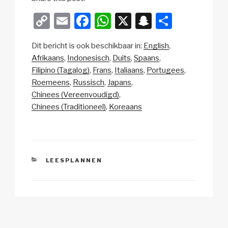
C
E
F
W
X
S
D
o
m
a
h
n
el
Dit bericht is ook beschikbaar in:
English
p
ail
c
at
a
e
Afrikaans
Indonesisch
Duits
Spaans
y
e
s
p
n
Filipino (Tagalog)
Frans
Italiaans
Portugees
Li
b
A
c
Roemeens
Russisch
Japans
Chinees (Vereenvoudigd)
n
o
p
h
Chinees (Traditioneel)
Koreaans
k
o
p
at
k
CATEGORIEËN
LEESPLANNEN