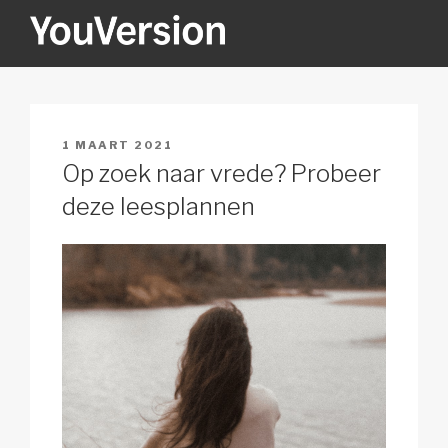
Naar
de
inhoud
YOUVERSION
Seeking God every day.
springen
GEPLAATST
1 MAART 2021
OP
Op zoek naar vrede? Probeer
deze leesplannen