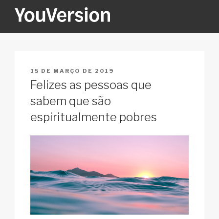
Pular
para
o
YOUVERSION
Seeking God every day.
conteúdo
PUBLICADO
15 DE MARÇO DE 2019
EM
Felizes as pessoas que
sabem que são
espiritualmente pobres