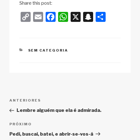
Share this post:
C
E
F
W
X
S
S
o
m
a
h
n
h
p
ail
c
at
a
ar
y
e
s
p
e
CATEGORIAS
SEM CATEGORIA
Li
b
A
c
n
o
p
h
k
o
p
at
k
Navegação
Post
ANTERIORES
de
anterior
Lembre alguém que ela é admirada.
Post
Próximo
PRÓXIMO
post
Pedi, buscai, batei, e abrir-se-vos-á