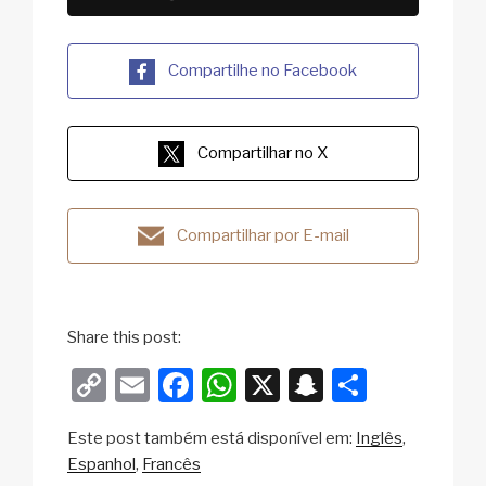
Compartilhe no Facebook
Compartilhar no X
Compartilhar por E-mail
Share this post:
C
E
F
W
X
S
S
o
m
a
h
n
h
Este post também está disponível em:
Inglês
p
ail
c
at
a
ar
Espanhol
Francês