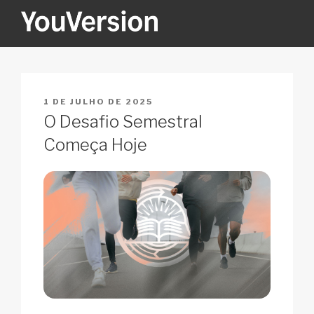
Pular
para
o
YOUVERSION
Seeking God every day.
conteúdo
PUBLICADO
1 DE JULHO DE 2025
EM
O Desafio Semestral
Começa Hoje