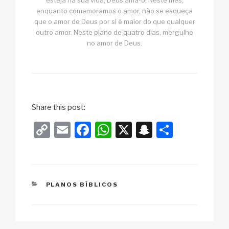
esteja na sua vida, Deus ama-o! Neste mês,
enquanto comemoramos o amor, não se esqueça
que o amor de Deus por si é maior do que qualquer
outro amor. Neste plano de quatro dias, mergulhe
no amor de Deus.
Share this post:
C
E
F
W
X
S
S
o
m
a
h
n
h
p
ail
c
at
a
ar
y
e
s
p
e
CATEGORIAS
PLANOS BÍBLICOS
Li
b
A
c
n
o
p
h
k
o
p
at