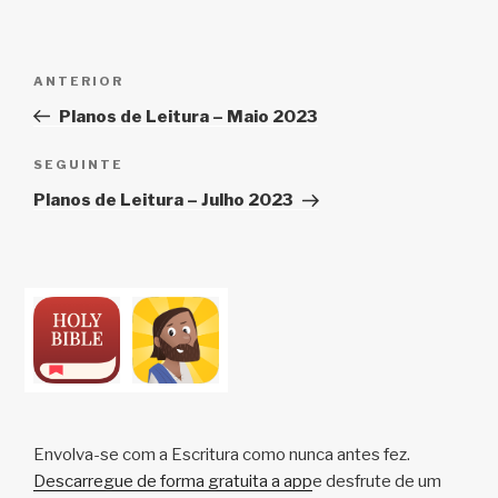
k
Navegação
Conteúdo
ANTERIOR
de
anterior
Planos de Leitura – Maio 2023
artigos
Conteúdo
SEGUINTE
seguinte
Planos de Leitura – Julho 2023
Envolva-se com a Escritura como nunca antes fez.
Descarregue de forma gratuita a app
e desfrute de um