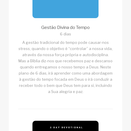
Gestão Divina do Tempo
6 dias
A gestão tradicional do tempo pode causar-nos
stress, quando o objetivo é “controlar” a nossa vida,
através da nossa força própria e autodisciplina.
Mas a Bíblia diz-nos que recebemos paz e descanso
quando entregamos o nosso tempo a Deus. Neste
plano de 6 dias, irá aprender como uma abordagem
à gestão do tempo focada em Deus o irá conduzir a
receber todo o bem que Deus tem para si, incluindo
a Sua alegria e paz.