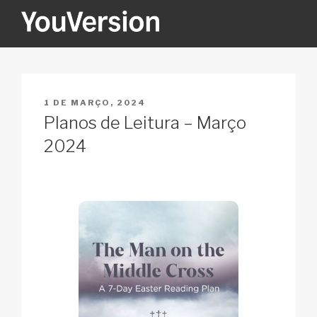
Saltar
para
o
YOUVERSION
Seeking God every day.
conteúdo
PUBLICADO
1 DE MARÇO, 2024
EM
Planos de Leitura – Março
2024