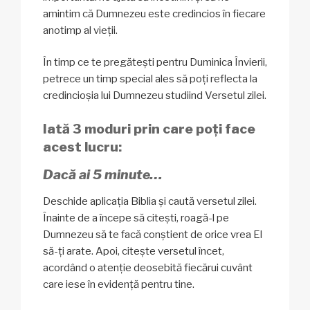
amintim că Dumnezeu este credincios în fiecare
anotimp al vieții.
În timp ce te pregătești pentru Duminica Învierii,
petrece un timp special ales să poți reflecta la
credincioșia lui Dumnezeu studiind Versetul zilei.
Iată 3 moduri prin care poți face
acest lucru:
Dacă ai 5 minute…
Deschide aplicația Biblia și caută versetul zilei.
Înainte de a începe să citești, roagă-l pe
Dumnezeu să te facă conștient de orice vrea El
să-ți arate. Apoi, citește versetul încet,
acordând o atenție deosebită fiecărui cuvânt
care iese în evidență pentru tine.