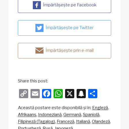
Împărtășește pe Facebook
Împărtășește pe Twitter
Împărtășește prin e-mail
Share this post:
C
E
F
W
X
S
P
o
m
a
h
n
ar
Această postare este disponibilă și în:
Engleză
p
ail
c
at
a
ta
Afrikaans
Indoneziană
Germană
Spaniolă
y
e
s
p
je
Filipineză (Tagalog)
Franceză
Italiană
Olandeză
Portugheză
Rusă
Japoneză