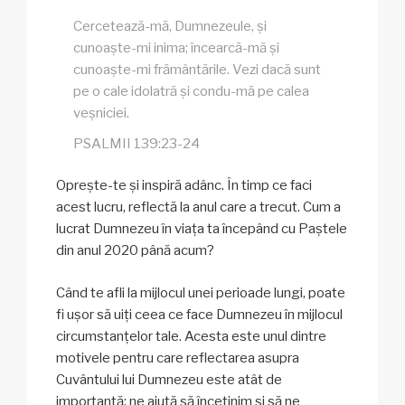
Cercetează-mă, Dumnezeule, și
cunoaște-mi inima; încearcă-mă și
cunoaște-mi frământările. Vezi dacă sunt
pe o cale idolatră și condu-mă pe calea
veșniciei.
PSALMII 139:23-24
Oprește-te și inspiră adânc. În timp ce faci
acest lucru, reflectă la anul care a trecut. Cum a
lucrat Dumnezeu în viața ta începând cu Paștele
din anul 2020 până acum?
Când te afli la mijlocul unei perioade lungi, poate
fi ușor să uiți ceea ce face Dumnezeu în mijlocul
circumstanțelor tale. Acesta este unul dintre
motivele pentru care reflectarea asupra
Cuvântului lui Dumnezeu este atât de
importantă: ne ajută să încetinim și să ne