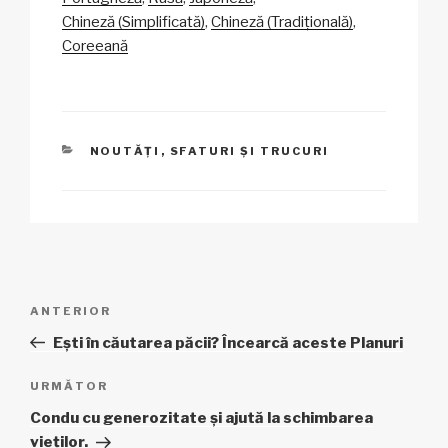
Li
b
A
c
az
Chineză (Simplificată)
Chineză (Tradițională)
n
o
p
h
ă
Coreeană
k
o
p
at
k
CATEGORII
NOUTĂȚI
,
SFATURI ȘI TRUCURI
Navigare
Articol
ANTERIOR
în
anterior
Ești în căutarea păcii? Încearcă aceste Planuri
articole
Articolul
URMĂTOR
următor
Condu cu generozitate și ajută la schimbarea
vieților.