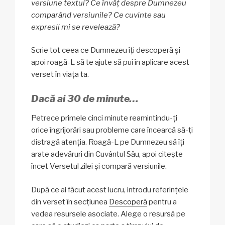
versiune textul? Ce învăț despre Dumnezeu
comparând versiunile? Ce cuvinte sau
expresii mi se revelează?
Scrie tot ceea ce Dumnezeu îți descoperă și
apoi roagă-L să te ajute să pui în aplicare acest
verset în viața ta.
Dacă ai 30 de minute…
Petrece primele cinci minute reamintindu-ți
orice îngrijorări sau probleme care încearcă să-ți
distragă atenția. Roagă-L pe Dumnezeu să îți
arate adevăruri din Cuvântul Său, apoi citește
încet Versetul zilei și compară versiunile.
După ce ai făcut acest lucru, introdu referințele
din verset în secțiunea
Descoperă
pentru a
vedea resursele asociate. Alege o resursă pe