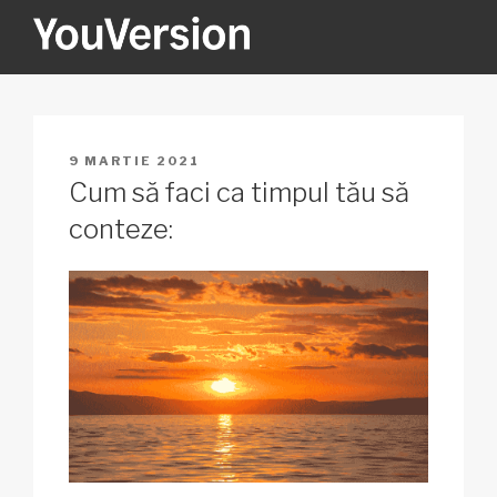
Sari
la
conținut
YOUVERSION
Seeking God every day.
PUBLICAT
9 MARTIE 2021
PE
Cum să faci ca timpul tău să
conteze: