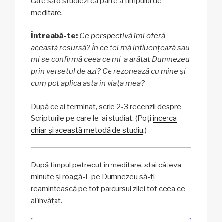
care să o studiezi ca parte a timpului de
meditare.
Întreabă-te:
Ce perspectivă îmi oferă
această resursă? În ce fel mă influențează sau
mi se confirmă ceea ce mi-a arătat Dumnezeu
prin versetul de azi? Ce rezonează cu mine și
cum pot aplica asta în viața mea?
După ce ai terminat, scrie 2-3 recenzii despre
Scripturile pe care le-ai studiat. (Poți
încerca
chiar și această metodă de studiu
.)
După timpul petrecut în meditare, stai câteva
minute și roagă-L pe Dumnezeu să-ți
reamintească pe tot parcursul zilei tot ceea ce
ai învățat.