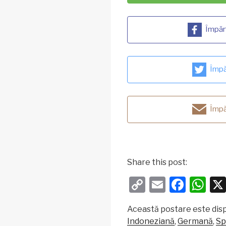
Împăr
Împă
Împă
Share this post:
C
E
F
W
o
m
a
h
Această postare este dispo
p
ail
c
at
Indoneziană
Germană
Sp