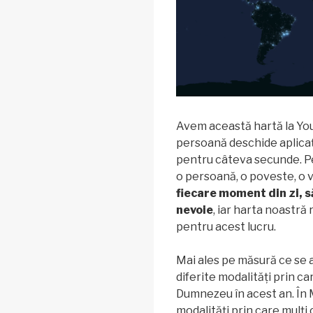
Avem această hartă la You
persoană deschide aplicaț
pentru câteva secunde. Pe
o persoană, o poveste, o v
fiecare moment din zi, să
nevoie
, iar harta noast
pentru acest lucru.
Mai ales pe măsură ce se 
diferite modalități prin c
Dumnezeu în acest an. În M
modalități prin care mulți 