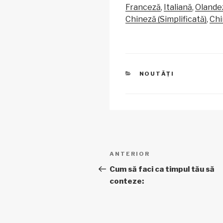
y
e
s
Franceză
Italiană
Olande
Li
b
A
Chineză (Simplificată)
Chi
n
o
p
k
o
p
k
CATEGORII
NOUTĂȚI
Navigare
Articol
ANTERIOR
în
anterior
Cum să faci ca timpul tău să
conteze:
articole