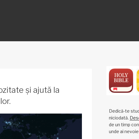
ON
itate și ajută la
or.
Dedică-te studi
niciodată.
Desc
de un timp cons
unde ai nevoie