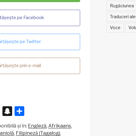
Rugăciunea
Traduceri ale 
tășește pe Facebook
Voce
Vol
rtășește pe Twitter
rtășește prin e-mail
X
S
P
n
ar
nibilă și în:
Engleză
Afrikaans
a
ta
aniolă
Filipineză (Tagalog)