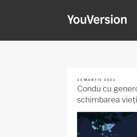
Sari
la
conținut
YOUVERSI
Seeking God every day.
PUBLICAT
13 MARTIE 2021
PE
Condu cu generoz
schimbarea viețil