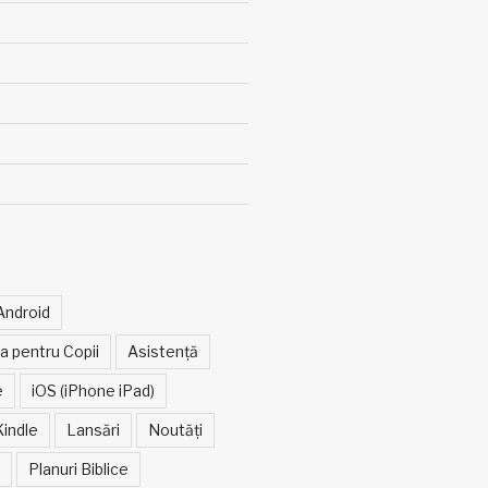
Android
ia pentru Copii
Asistență
e
iOS (iPhone iPad)
Kindle
Lansări
Noutăți
Planuri Biblice