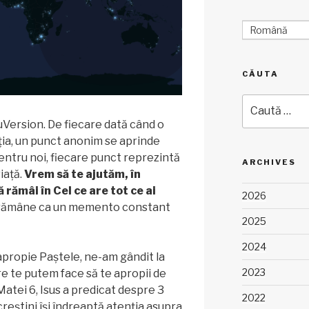
Română
CĂUTA
Caută
după:
Version. De fiecare dată când o
ia, un punct anonim se aprinde
ntru noi, fiecare punct reprezintă
ARCHIVES
iață.
Vrem să te ajutăm, în
 rămâi în Cel ce are tot ce ai
2026
ră rămâne ca un memento constant
2025
2024
apropie Paștele, ne-am gândit la
2023
are te putem face să te apropii de
atei 6, Isus a predicat despre 3
2022
creștini își îndreaptă atenția asupra