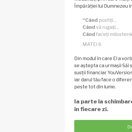
Împărăției lui Dumnezeu î
“Când
postiți…
Când
vă rugați…
Când
faceți milosteni
MATEI 6
Din modul în care El a vorb
se aștepta ca urmașii Săi 
susții financiar YouVersion
iar darul tău face o difere
peste tot din lume.
Ia parte la schimbar
în fiecare zi.
D