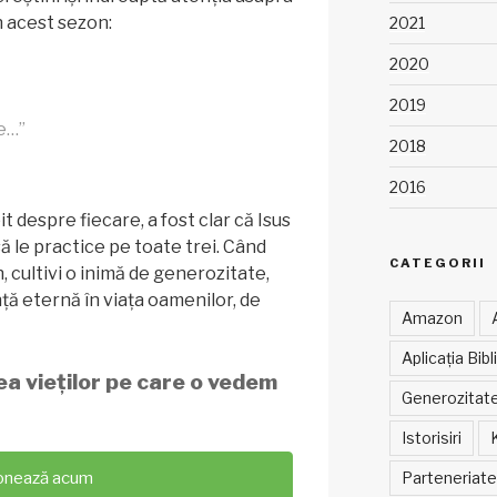
n acest sezon:
2021
2020
2019
e…”
2018
2016
it despre fiecare, a fost clar că Isus
să le practice pe toate trei. Când
CATEGORII
, cultivi o inimă de generozitate,
nță eternă în viața oamenilor, de
Amazon
Aplicația Bibl
ea vieților pe care o vedem
Generozitat
Istorisiri
Parteneriate
onează acum