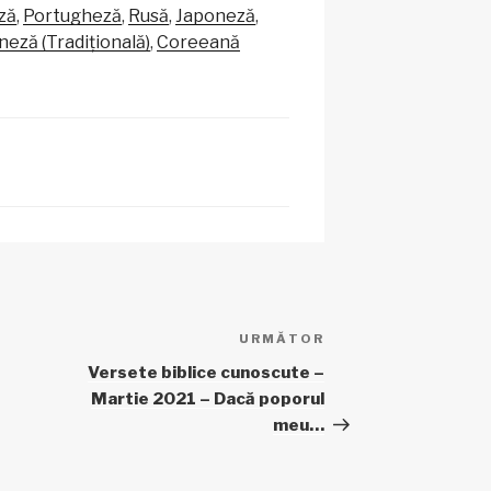
p
je
ză
Portugheză
Rusă
Japoneză
c
az
neză (Tradițională)
Coreeană
h
ă
at
URMĂTOR
Articolul
următor
Versete biblice cunoscute –
Martie 2021 – Dacă poporul
meu…